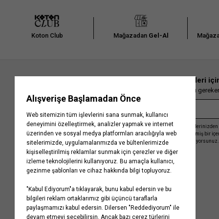
Koton Club
Mağazadan
Gel-Al
Mağaza
En güncel moda haberleri içi
Herkesten önce kaçırılmaması gereken 
Kayıt olmakla, Koton ile olan etkileşimlerinizden 
işleme almamız ve size kişiselleştirilmiş bir iç
Gizlilik Politikasını
kabul etmiş sayılıyorsunuz.
Kurumsal
Yardım
Hakkımızda
Sıkça Sorulan Sorular
Koton Blog
İptal & İade Prosedürü
Yaşama Saygı
İade Talebi Oluşturma Rehberi
Projelerimiz
Üyeliksiz Sipariş Takibi
Koton'da Kariyer
Site Haritası
Politikalarımız
Mağazalarımız