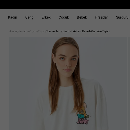
Kadın
Genç
Erkek
Çocuk
Bebek
Fırsatlar
Sürdürüle
k
Fırsatlar
Sürdürülebilirlik
Anasayfa
Kadın
Giyim
Tişört
Tom ve Jerry Lisanslı Arkası Baskılı Oversize Tişört
/
/
/
/