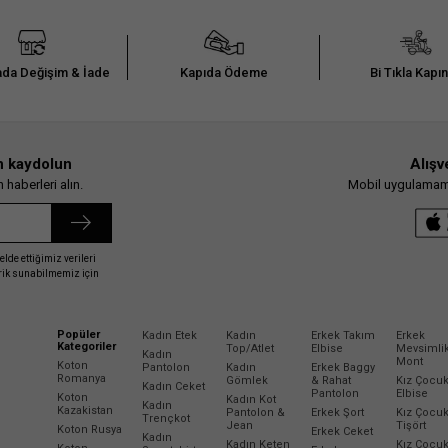
da Değişim & İade
Kapıda Ödeme
Bi Tıkla Kapı
n kaydolun
Alışv
haberleri alın.
Mobil uygulamamız
elde ettiğimiz verileri
erik sunabilmemiz için
Popüler
Kadın Etek
Kadın
Erkek Takım
Erkek
Kategoriler
Top/Atlet
Elbise
Mevsimli
Kadın
Mont
Koton
Pantolon
Kadın
Erkek Baggy
Romanya
Gömlek
& Rahat
Kız Çocu
Kadın Ceket
Pantolon
Elbise
Koton
Kadın Kot
Kadın
Kazakistan
Pantolon &
Erkek Şort
Kız Çocu
Trençkot
Jean
Tişört
Koton Rusya
Erkek Ceket
Kadın
Kadın Keten
Kız Çocu