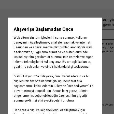
En güncel moda haberleri içi
Herkesten önce kaçırılmaması gereken 
Kayıt olmakla, Koton ile olan etkileşimlerinizden 
işleme almamız ve size kişiselleştirilmiş bir iç
Gizlilik Politikasını
kabul etmiş sayılıyorsunuz.
Kurumsal
Yardım
Hakkımızda
Sıkça Sorulan Sorular
Koton Blog
İptal & İade Prosedürü
Yaşama Saygı
İade Talebi Oluşturma Rehberi
Projelerimiz
Üyeliksiz Sipariş Takibi
Koton'da Kariyer
Site Haritası
Politikalarımız
Mağazalarımız
Bilgi Toplumu Hizmetleri
Kampanyalar
Yatırımcı İlişkileri
Kişisel Verilerin Korunması
Kurumsal Hediye Kartı
Müşteri Kişisel Verilerinin İşlenmesi Aydın
İletişim
Çerez Aydınlatma Metni
İletişim Aydınlatma Metni