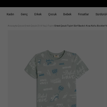
Kadın
Genç
Erkek
Çocuk
Bebek
Fırsatlar
Sürdürüle
k
Fırsatlar
Sürdürülebilirlik
Anasayfa
Çocuk
Erkek Çocuk (5-14 Yaş)
Tişört
Erkek Çocuk Tişört Sörf Baskılı Kısa Kollu Bisiklet
/
/
/
/