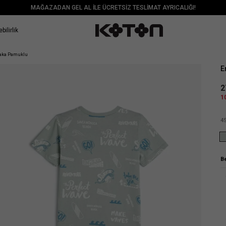
MAĞAZADAN GEL AL İLE ÜCRETSİZ TESLİMAT AYRICALIĞI!
bilirlik
Sat
 Yaka Pamuklu
E
2
1
4
B