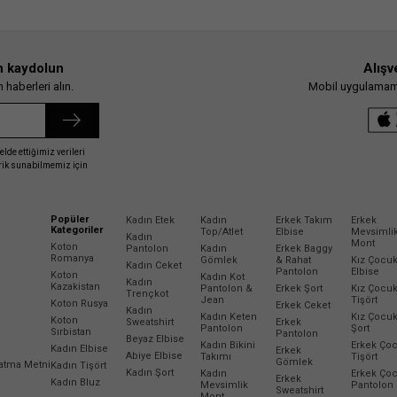
n kaydolun
Alışv
haberleri alın.
Mobil uygulamamız
elde ettiğimiz verileri
erik sunabilmemiz için
Popüler
Kadın Etek
Kadın
Erkek Takım
Erkek
Kategoriler
Top/Atlet
Elbise
Mevsimli
Kadın
Mont
Koton
Pantolon
Kadın
Erkek Baggy
Romanya
Gömlek
& Rahat
Kız Çocu
Kadın Ceket
Pantolon
Elbise
Koton
Kadın Kot
Kadın
Kazakistan
Pantolon &
Erkek Şort
Kız Çocu
Trençkot
Jean
Tişört
Koton Rusya
Erkek Ceket
Kadın
Kadın Keten
Kız Çocu
Koton
Sweatshirt
Erkek
Pantolon
Şort
Sırbistan
Pantolon
Beyaz Elbise
Kadın Bikini
Erkek Ço
Kadın Elbise
Erkek
Abiye Elbise
Takımı
Tişört
Gömlek
latma Metni
Kadın Tişört
Kadın Şort
Kadın
Erkek Ço
Erkek
Kadın Bluz
Mevsimlik
Pantolon
Sweatshirt
Mont