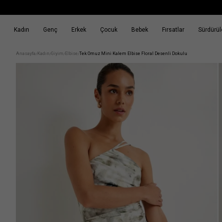
Kadın
Genç
Erkek
Çocuk
Bebek
Fırsatlar
Sürdürüle
k
Fırsatlar
Sürdürülebilirlik
Anasayfa
Kadın
Giyim
Elbise
Tek Omuz Mini Kalem Elbise Floral Desenli Dokulu
/
/
/
/