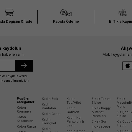
da Değişim & İade
Kapıda Ödeme
Bi Tıkla Kapı
n kaydolun
Alışv
haberleri alın.
Mobil uygulamamız
elde ettiğimiz verileri
erik sunabilmemiz için
Popüler
Kadın Etek
Kadın
Erkek Takım
Erkek
Kategoriler
Top/Atlet
Elbise
Mevsimli
Kadın
Mont
Koton
Pantolon
Kadın
Erkek Baggy
Romanya
Gömlek
& Rahat
Kız Çocu
Kadın Ceket
Pantolon
Elbise
Koton
Kadın Kot
Kadın
Kazakistan
Pantolon &
Erkek Şort
Kız Çocu
Trençkot
Jean
Tişört
Koton Rusya
Erkek Ceket
Kadın
Kadın Keten
Kız Çocu