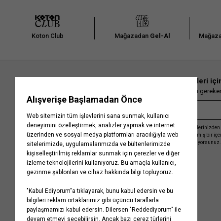
Koton Club
Mağazadan
Gel-Al
Mağaza
En güncel moda haberleri içi
Herkesten önce kaçırılmaması gereken 
Kayıt olmakla, Koton ile olan etkileşimlerinizden 
işleme almamız ve size kişiselleştirilmiş bir iç
Gizlilik Politikasını
kabul etmiş sayılıyorsunuz.
Kurumsal
Yardım
Hakkımızda
Sıkça Sorulan Sorular
Koton Blog
İptal & İade Prosedürü
Yaşama Saygı
İade Talebi Oluşturma Rehberi
Projelerimiz
Üyeliksiz Sipariş Takibi
Koton'da Kariyer
Site Haritası
Politikalarımız
Mağazalarımız