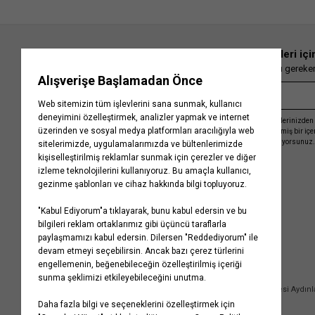
En güncel moda haberleri içi
Herkesten önce kaçırılmaması gereken 
Kayıt olmakla, Koton ile olan etkileşimlerinizden 
işleme almamız ve size kişiselleştirilmiş bir iç
Gizlilik Politikasını
kabul etmiş sayılıyorsunuz.
Kurumsal
Yardım
Hakkımızda
Sıkça Sorulan Sorular
Koton Blog
İptal & İade Prosedürü
Yaşama Saygı
İade Talebi Oluşturma Rehberi
Projelerimiz
Üyeliksiz Sipariş Takibi
Koton'da Kariyer
Site Haritası
Politikalarımız
Mağazalarımız
Bilgi Toplumu Hizmetleri
Kampanyalar
Yatırımcı İlişkileri
Kişisel Verilerin Korunması
Kurumsal Hediye Kartı
Müşteri Kişisel Verilerinin İşlenmesi Aydın
İletişim
Çerez Aydınlatma Metni
İletişim Aydınlatma Metni