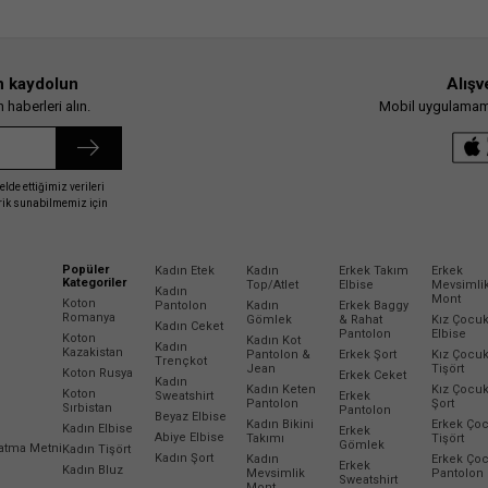
n kaydolun
Alışv
haberleri alın.
Mobil uygulamamız
elde ettiğimiz verileri
erik sunabilmemiz için
Popüler
Kadın Etek
Kadın
Erkek Takım
Erkek
Kategoriler
Top/Atlet
Elbise
Mevsimli
Kadın
Mont
Koton
Pantolon
Kadın
Erkek Baggy
Romanya
Gömlek
& Rahat
Kız Çocu
Kadın Ceket
Pantolon
Elbise
Koton
Kadın Kot
Kadın
Kazakistan
Pantolon &
Erkek Şort
Kız Çocu
Trençkot
Jean
Tişört
Koton Rusya
Erkek Ceket
Kadın
Kadın Keten
Kız Çocu
Koton
Sweatshirt
Erkek
Pantolon
Şort
Sırbistan
Pantolon
Beyaz Elbise
Kadın Bikini
Erkek Ço
Kadın Elbise
Erkek
Abiye Elbise
Takımı
Tişört
Gömlek
latma Metni
Kadın Tişört
Kadın Şort
Kadın
Erkek Ço
Erkek
Kadın Bluz
Mevsimlik
Pantolon
Sweatshirt
Mont