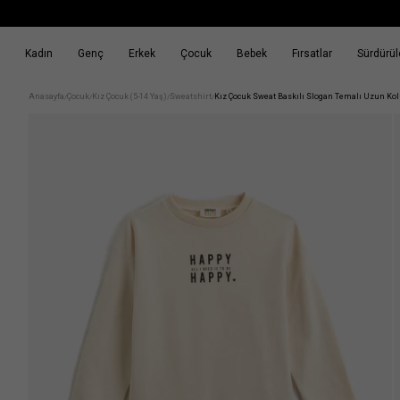
Kadın
Genç
Erkek
Çocuk
Bebek
Fırsatlar
Sürdürüle
k
Fırsatlar
Sürdürülebilirlik
Anasayfa
Çocuk
Kız Çocuk (5-14 Yaş)
Sweatshirt
Kız Çocuk Sweat Baskılı Slogan Temalı Uzun Koll
/
/
/
/