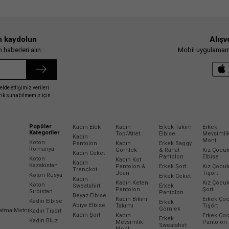
n kaydolun
Alışv
haberleri alın.
Mobil uygulamamız
elde ettiğimiz verileri
erik sunabilmemiz için
Popüler
Kadın Etek
Kadın
Erkek Takım
Erkek
Kategoriler
Top/Atlet
Elbise
Mevsimli
Kadın
Mont
Koton
Pantolon
Kadın
Erkek Baggy
Romanya
Gömlek
& Rahat
Kız Çocu
Kadın Ceket
Pantolon
Elbise
Koton
Kadın Kot
Kadın
Kazakistan
Pantolon &
Erkek Şort
Kız Çocu
Trençkot
Jean
Tişört
Koton Rusya
Erkek Ceket
Kadın
Kadın Keten
Kız Çocu
Koton
Sweatshirt
Erkek
Pantolon
Şort
Sırbistan
Pantolon
Beyaz Elbise
Kadın Bikini
Erkek Ço
Kadın Elbise
Erkek
Abiye Elbise
Takımı
Tişört
Gömlek
latma Metni
Kadın Tişört
Kadın Şort
Kadın
Erkek Ço
Erkek
Kadın Bluz
Mevsimlik
Pantolon
Sweatshirt
Mont