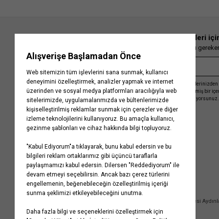
En güncel moda haberleri içi
Herkesten önce kaçırılmaması gereken 
Kayıt olmakla, Koton ile olan etkileşimlerinizden 
işleme almamız ve size kişiselleştirilmiş bir iç
Gizlilik Politikasını
kabul etmiş sayılıyorsunuz.
Kurumsal
Yardım
Hakkımızda
Sıkça Sorulan Sorular
Koton Blog
İptal & İade Prosedürü
Yaşama Saygı
İade Talebi Oluşturma Rehberi
Projelerimiz
Üyeliksiz Sipariş Takibi
Koton'da Kariyer
Site Haritası
Politikalarımız
Mağazalarımız
Bilgi Toplumu Hizmetleri
Kampanyalar
Yatırımcı İlişkileri
Kişisel Verilerin Korunması
Kurumsal Hediye Kartı
Müşteri Kişisel Verilerinin İşlenmesi Aydın
İletişim
Çerez Aydınlatma Metni
İletişim Aydınlatma Metni