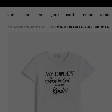
Kadın
Genç
Erkek
Çocuk
Bebek
Fırsatlar
Sürdürüle
k
Fırsatlar
Sürdürülebilirlik
Anasayfa
Çocuk
Kız Çocuk (5-14 Yaş)
Tişört
Kız Çocuk Slogan Baskılı Kısa Kollu Tişört Pamuklu
/
/
/
/