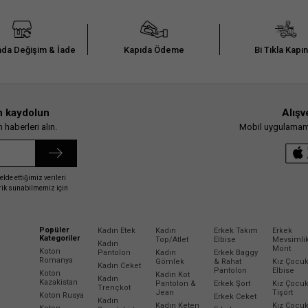
da Değişim & İade
Kapıda Ödeme
Bi Tıkla Kapı
n kaydolun
Alışv
haberleri alın.
Mobil uygulamamız
elde ettiğimiz verileri
erik sunabilmemiz için
Popüler
Kadın Etek
Kadın
Erkek Takım
Erkek
Kategoriler
Top/Atlet
Elbise
Mevsimli
Kadın
Mont
Koton
Pantolon
Kadın
Erkek Baggy
Romanya
Gömlek
& Rahat
Kız Çocu
Kadın Ceket
Pantolon
Elbise
Koton
Kadın Kot
Kadın
Kazakistan
Pantolon &
Erkek Şort
Kız Çocu
Trençkot
Jean
Tişört
Koton Rusya
Erkek Ceket
Kadın
Kadın Keten
Kız Çocu