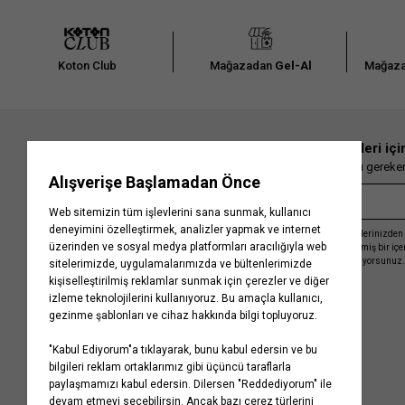
Koton Club
Mağazadan
Gel-Al
Mağaza
En güncel moda haberleri içi
Herkesten önce kaçırılmaması gereken 
Kayıt olmakla, Koton ile olan etkileşimlerinizden 
işleme almamız ve size kişiselleştirilmiş bir iç
Gizlilik Politikasını
kabul etmiş sayılıyorsunuz.
Kurumsal
Yardım
Hakkımızda
Sıkça Sorulan Sorular
Koton Blog
İptal & İade Prosedürü
Yaşama Saygı
İade Talebi Oluşturma Rehberi
Projelerimiz
Üyeliksiz Sipariş Takibi
Koton'da Kariyer
Site Haritası
Politikalarımız
Mağazalarımız