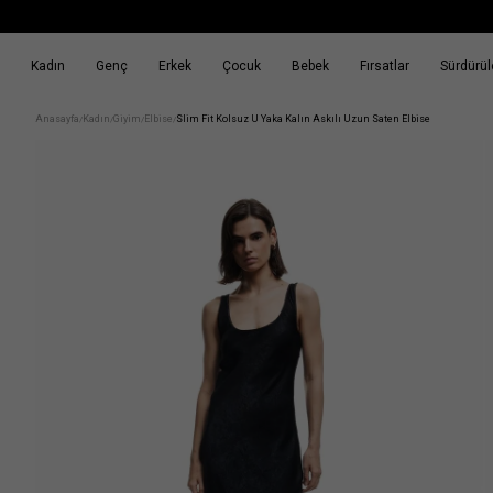
Kadın
Genç
Erkek
Çocuk
Bebek
Fırsatlar
Sürdürüle
k
Fırsatlar
Sürdürülebilirlik
Anasayfa
Kadın
Giyim
Elbise
Slim Fit Kolsuz U Yaka Kalın Askılı Uzun Saten Elbise
/
/
/
/