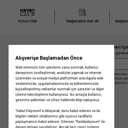
Koton Club
Mağazadan
Gel-Al
Mağaza
En güncel moda haberleri içi
Herkesten önce kaçırılmaması gereken 
Kayıt olmakla, Koton ile olan etkileşimlerinizden 
işleme almamız ve size kişiselleştirilmiş bir iç
Gizlilik Politikasını
kabul etmiş sayılıyorsunuz.
Kurumsal
Yardım
Hakkımızda
Sıkça Sorulan Sorular
Koton Blog
İptal & İade Prosedürü
Yaşama Saygı
İade Talebi Oluşturma Rehberi
Projelerimiz
Üyeliksiz Sipariş Takibi
Koton'da Kariyer
Site Haritası
Politikalarımız
Mağazalarımız