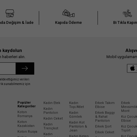
da Değişim & İade
Kapıda Ödeme
Bi Tıkla Kapı
n kaydolun
Alışv
haberleri alın.
Mobil uygulamamız
elde ettiğimiz verileri
erik sunabilmemiz için
Popüler
Kadın Etek
Kadın
Erkek Takım
Erkek
Kategoriler
Top/Atlet
Elbise
Mevsimli
Kadın
Mont
Koton
Pantolon
Kadın
Erkek Baggy
Romanya
Gömlek
& Rahat
Kız Çocu
Kadın Ceket
Pantolon
Elbise
Koton
Kadın Kot
Kadın
Kazakistan
Pantolon &
Erkek Şort
Kız Çocu
Trençkot
Jean
Tişört
Koton Rusya
Erkek Ceket
Kadın
Kadın Keten
Kız Çocu