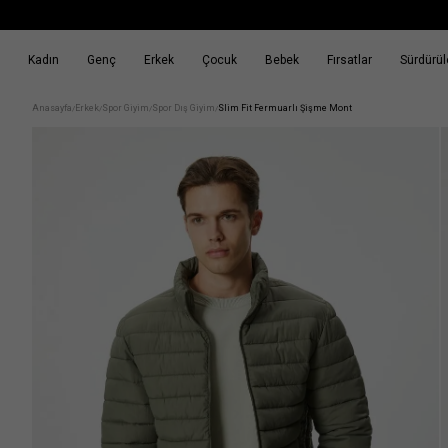
Kadın
Genç
Erkek
Çocuk
Bebek
Fırsatlar
Sürdürüle
k
Fırsatlar
Sürdürülebilirlik
Anasayfa
Erkek
Spor Giyim
Spor Dış Giyim
Slim Fit Fermuarlı Şişme Mont
/
/
/
/