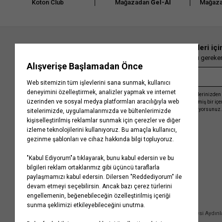
Koton Club
Mağazadan
Gel-Al
Mağaza
En güncel moda haberleri içi
Herkesten önce kaçırılmaması gereken 
Kayıt olmakla, Koton ile olan etkileşimlerinizden 
işleme almamız ve size kişiselleştirilmiş bir iç
Gizlilik Politikasını
kabul etmiş sayılıyorsunuz.
Kurumsal
Yardım
Hakkımızda
Sıkça Sorulan Sorular
Koton Blog
İptal & İade Prosedürü
Yaşama Saygı
İade Talebi Oluşturma Rehberi
Projelerimiz
Üyeliksiz Sipariş Takibi
Koton'da Kariyer
Site Haritası
Politikalarımız
Mağazalarımız
Bilgi Toplumu Hizmetleri
Kampanyalar
Yatırımcı İlişkileri
Kişisel Verilerin Korunması
Kurumsal Hediye Kartı
Müşteri Kişisel Verilerinin İşlenmesi Aydın