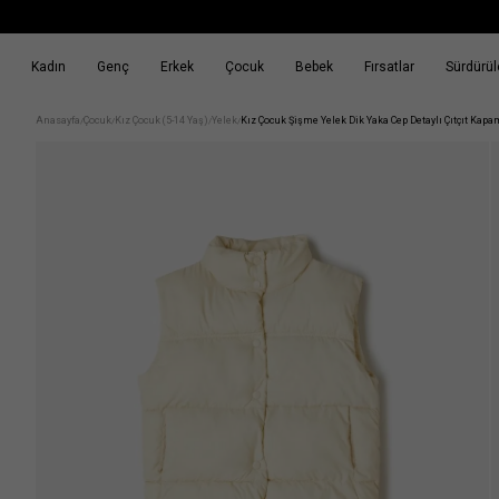
Kadın
Genç
Erkek
Çocuk
Bebek
Fırsatlar
Sürdürüle
k
Fırsatlar
Sürdürülebilirlik
Anasayfa
Çocuk
Kız Çocuk (5-14 Yaş)
Yelek
Kız Çocuk Şişme Yelek Dik Yaka Cep Detaylı Çıtçıt Kapa
/
/
/
/