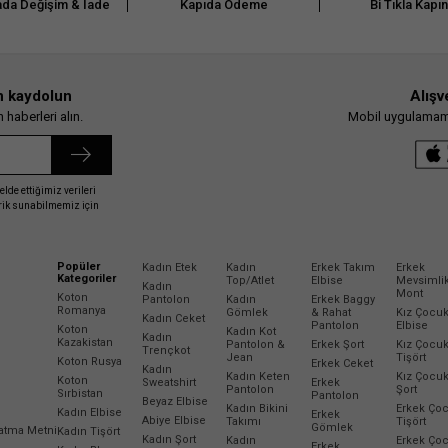
da Değişim & İade
Kapıda Ödeme
Bi Tıkla Kapı
n kaydolun
Alışv
haberleri alın.
Mobil uygulamamız
elde ettiğimiz verileri
erik sunabilmemiz için
Popüler
Kadın Etek
Kadın
Erkek Takım
Erkek
Kategoriler
Top/Atlet
Elbise
Mevsimli
Kadın
Mont
Koton
Pantolon
Kadın
Erkek Baggy
Romanya
Gömlek
& Rahat
Kız Çocu
Kadın Ceket
Pantolon
Elbise
Koton
Kadın Kot
Kadın
Kazakistan
Pantolon &
Erkek Şort
Kız Çocu
Trençkot
Jean
Tişört
Koton Rusya
Erkek Ceket
Kadın
Kadın Keten
Kız Çocu
Koton
Sweatshirt
Erkek
Pantolon
Şort
Sırbistan
Pantolon
Beyaz Elbise
Kadın Bikini
Erkek Ço
Kadın Elbise
Erkek
Abiye Elbise
Takımı
Tişört
Gömlek
latma Metni
Kadın Tişört
Kadın Şort
Kadın
Erkek Ço
Erkek