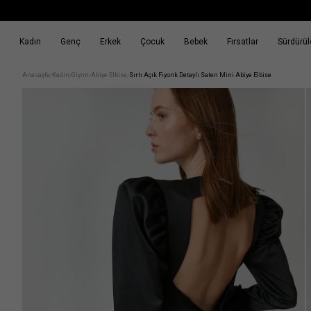
Kadın
Genç
Erkek
Çocuk
Bebek
Fırsatlar
Sürdürüle
k
Fırsatlar
Sürdürülebilirlik
Anasayfa
Kadın
Giyim
Abiye Elbise
Sırtı Açık Fiyonk Detaylı Saten Mini Abiye Elbise
/
/
/
/