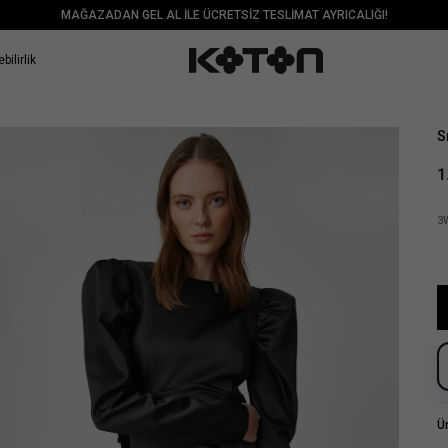
MAĞAZADAN GEL AL İLE ÜCRETSİZ TESLİMAT AYRICALIĞI!
bilirlik
Sat
S
1
3
Ü