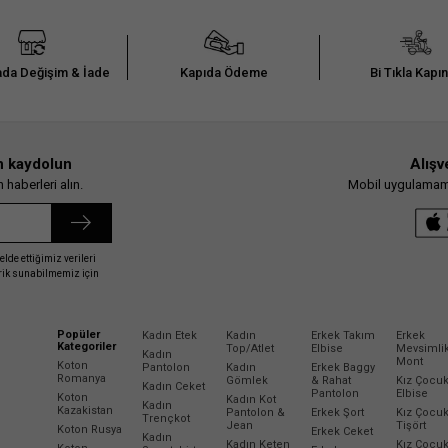
da Değişim & İade
Kapıda Ödeme
Bi Tıkla Kapı
n kaydolun
Alışv
haberleri alın.
Mobil uygulamamız
elde ettiğimiz verileri
erik sunabilmemiz için
Popüler
Kadın Etek
Kadın
Erkek Takım
Erkek
Kategoriler
Top/Atlet
Elbise
Mevsimli
Kadın
Mont
Koton
Pantolon
Kadın
Erkek Baggy
Romanya
Gömlek
& Rahat
Kız Çocu
Kadın Ceket
Pantolon
Elbise
Koton
Kadın Kot
Kadın
Kazakistan
Pantolon &
Erkek Şort
Kız Çocu
Trençkot
Jean
Tişört
Koton Rusya
Erkek Ceket
Kadın
Kadın Keten
Kız Çocu