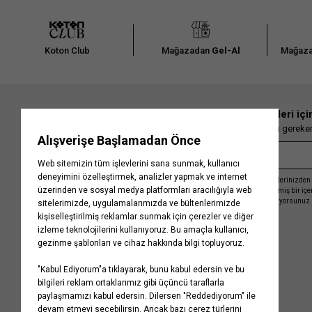
Koton Club
Mağazadan
Gel-Al
Mağaza
En güncel moda haberleri içi
Herkesten önce kaçırılmaması gereken 
Kayıt olmakla, Koton ile olan etkileşimlerinizden 
işleme almamız ve size kişiselleştirilmiş bir iç
Gizlilik Politikasını
kabul etmiş sayılıyorsunuz.
Kurumsal
Yardım
Hakkımızda
Sıkça Sorulan Sorular
Koton Blog
İptal & İade Prosedürü
Yaşama Saygı
İade Talebi Oluşturma Rehberi
Projelerimiz
Üyeliksiz Sipariş Takibi
Koton'da Kariyer
Site Haritası
Politikalarımız
Mağazalarımız