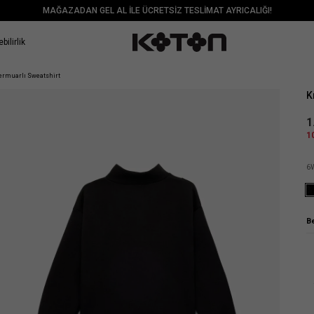
MAĞAZADAN GEL AL İLE ÜCRETSİZ TESLİMAT AYRICALIĞI!
bilirlik
Sat
Fermuarlı Sweatshirt
K
1
1
6
B