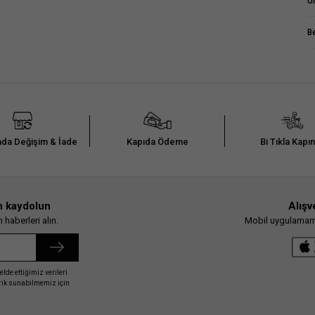
Ü
B
da Değişim & İade
Kapıda Ödeme
Bi Tıkla Kapı
n kaydolun
Alışv
haberleri alın.
Mobil uygulamamız
elde ettiğimiz verileri
erik sunabilmemiz için