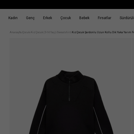
Kadın
Genç
Erkek
Çocuk
Bebek
Fırsatlar
Sürdürüle
k
Fırsatlar
Sürdürülebilirlik
Anasayfa
Çocuk
Kız Çocuk (5-14 Yaş)
Sweatshirt
Kız Çocuk Şardonlu Uzun Kollu Dik Yaka Yarım 
/
/
/
/