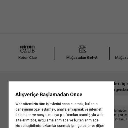
Koton Club
Mağazadan
Gel-Al
Mağaza
En güncel moda haberleri içi
Herkesten önce kaçırılmaması gereken 
Kayıt olmakla, Koton ile olan etkileşimlerinizden 
işleme almamız ve size kişiselleştirilmiş bir iç
Gizlilik Politikasını
kabul etmiş sayılıyorsunuz.