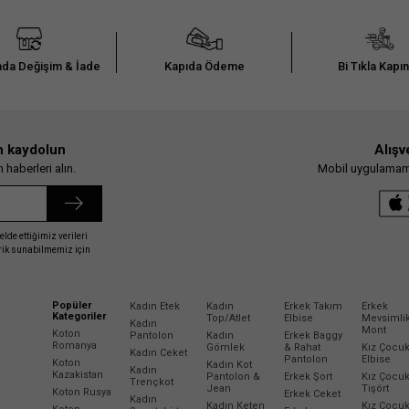
da Değişim & İade
Kapıda Ödeme
Bi Tıkla Kapı
n kaydolun
Alışv
haberleri alın.
Mobil uygulamamız
elde ettiğimiz verileri
erik sunabilmemiz için
Popüler
Kadın Etek
Kadın
Erkek Takım
Erkek
Kategoriler
Top/Atlet
Elbise
Mevsimli
Kadın
Mont
Koton
Pantolon
Kadın
Erkek Baggy
Romanya
Gömlek
& Rahat
Kız Çocu
Kadın Ceket
Pantolon
Elbise
Koton
Kadın Kot
Kadın
Kazakistan
Pantolon &
Erkek Şort
Kız Çocu
Trençkot
Jean
Tişört
Koton Rusya
Erkek Ceket
Kadın
Kadın Keten
Kız Çocu