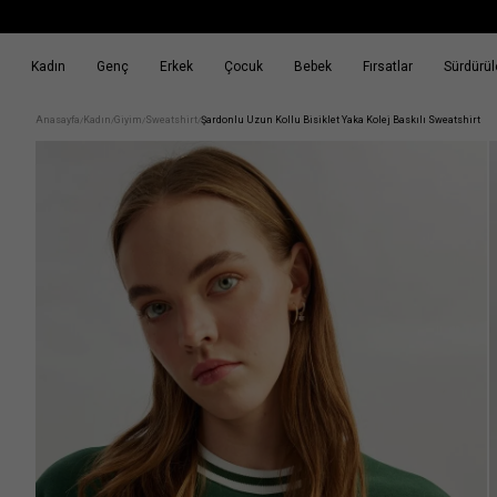
Kadın
Genç
Erkek
Çocuk
Bebek
Fırsatlar
Sürdürüle
k
Fırsatlar
Sürdürülebilirlik
Anasayfa
Kadın
Giyim
Sweatshirt
Şardonlu Uzun Kollu Bisiklet Yaka Kolej Baskılı Sweatshirt
/
/
/
/