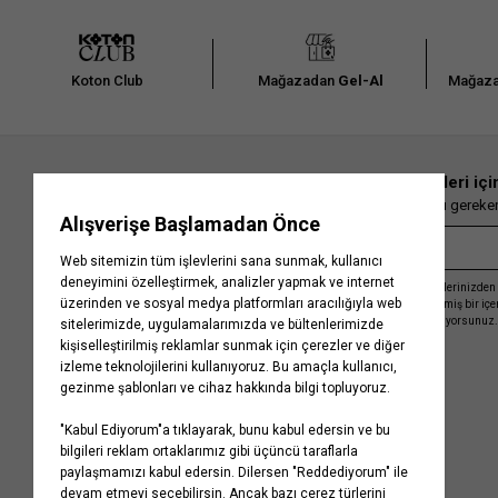
Koton Club
Mağazadan
Gel-Al
Mağaza
En güncel moda haberleri içi
Herkesten önce kaçırılmaması gereken 
Kayıt olmakla, Koton ile olan etkileşimlerinizden 
işleme almamız ve size kişiselleştirilmiş bir iç
Gizlilik Politikasını
kabul etmiş sayılıyorsunuz.
Kurumsal
Yardım
Hakkımızda
Sıkça Sorulan Sorular
Koton Blog
İptal & İade Prosedürü
Yaşama Saygı
İade Talebi Oluşturma Rehberi
Projelerimiz
Üyeliksiz Sipariş Takibi
Koton'da Kariyer
Site Haritası
Politikalarımız
Mağazalarımız