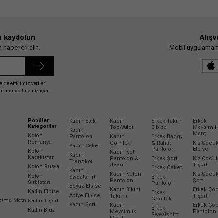
n kaydolun
Alışv
haberleri alın.
Mobil uygulamamız
elde ettiğimiz verileri
erik sunabilmemiz için
Popüler
Kadın Etek
Kadın
Erkek Takım
Erkek
Kategoriler
Top/Atlet
Elbise
Mevsimli
Kadın
Mont
Koton
Pantolon
Kadın
Erkek Baggy
Romanya
Gömlek
& Rahat
Kız Çocu
Kadın Ceket
Pantolon
Elbise
Koton
Kadın Kot
Kadın
Kazakistan
Pantolon &
Erkek Şort
Kız Çocu
Trençkot
Jean
Tişört
Koton Rusya
Erkek Ceket
Kadın
Kadın Keten
Kız Çocu
Koton
Sweatshirt
Erkek
Pantolon
Şort
Sırbistan
Pantolon
Beyaz Elbise
Kadın Bikini
Erkek Ço
Kadın Elbise
Erkek
Abiye Elbise
Takımı
Tişört
Gömlek
latma Metni
Kadın Tişört
Kadın Şort
Kadın
Erkek Ço
Erkek
Kadın Bluz
Mevsimlik
Pantolon
Sweatshirt
Mont