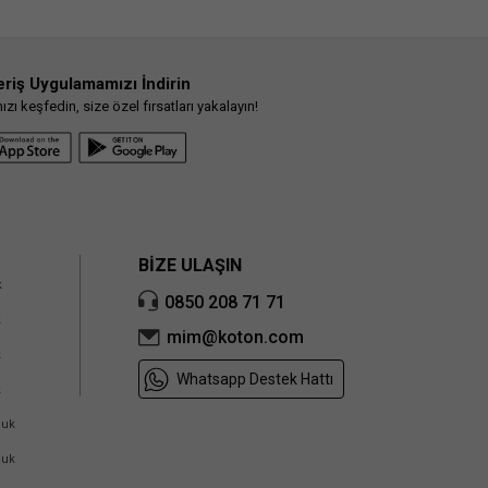
eriş Uygulamamızı İndirin
ı keşfedin, size özel fırsatları yakalayın!
BİZE ULAŞIN
k
0850 208 71 71
k
mim@koton.com
k
Whatsapp Destek Hattı
k
cuk
cuk