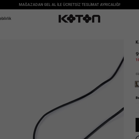
MAĞAZADAN GEL AL İLE ÜCRETSİZ TESLİMAT AYRICALIĞI!
bilirlik
Sat
K
9
1
6
B