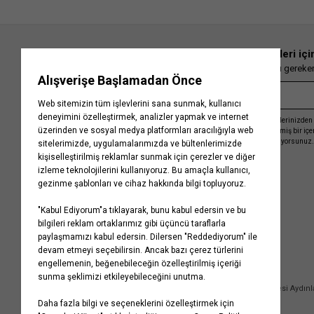
En güncel moda haberleri içi
Herkesten önce kaçırılmaması gereken 
Kayıt olmakla, Koton ile olan etkileşimlerinizden 
işleme almamız ve size kişiselleştirilmiş bir iç
Gizlilik Politikasını
kabul etmiş sayılıyorsunuz.
Kurumsal
Yardım
Hakkımızda
Sıkça Sorulan Sorular
Koton Blog
İptal & İade Prosedürü
Yaşama Saygı
İade Talebi Oluşturma Rehberi
Projelerimiz
Üyeliksiz Sipariş Takibi
Koton'da Kariyer
Site Haritası
Politikalarımız
Mağazalarımız
Bilgi Toplumu Hizmetleri
Kampanyalar
Yatırımcı İlişkileri
Kişisel Verilerin Korunması
Kurumsal Hediye Kartı
Müşteri Kişisel Verilerinin İşlenmesi Aydın
İletişim
Çerez Aydınlatma Metni
İletişim Aydınlatma Metni