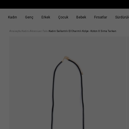
Kadın
Genç
Erkek
Çocuk
Bebek
Fırsatlar
Sürdürüle
k
Fırsatlar
Sürdürülebilirlik
Anasayfa
Kadın
Aksesuar
Takı
Kadın Sallantılı El Charmlı Kolye - Koton X Sima Tarkan
/
/
/
/