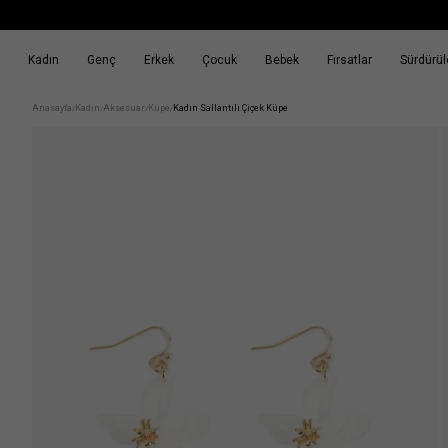
Kadın
Genç
Erkek
Çocuk
Bebek
Fırsatlar
Sürdürüle
k
Fırsatlar
Sürdürülebilirlik
Anasayfa
Kadın
Aksesuar
Küpe
Kadın Sallantılı Çiçek Küpe
/
/
/
/