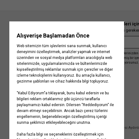
En güncel moda haberleri içi
Herkesten önce kaçırılmaması gereken 
Kayıt olmakla, Koton ile olan etkileşimlerinizden 
işleme almamız ve size kişiselleştirilmiş bir iç
Gizlilik Politikasını
kabul etmiş sayılıyorsunuz.
Kurumsal
Yardım
Hakkımızda
Sıkça Sorulan Sorular
Koton Blog
İptal & İade Prosedürü
Yaşama Saygı
İade Talebi Oluşturma Rehberi
Projelerimiz
Üyeliksiz Sipariş Takibi
Koton'da Kariyer
Site Haritası
Politikalarımız
Mağazalarımız
Bilgi Toplumu Hizmetleri
Kampanyalar
Yatırımcı İlişkileri
Kişisel Verilerin Korunması
Kurumsal Hediye Kartı
Müşteri Kişisel Verilerinin İşlenmesi Aydın
İletişim
Çerez Aydınlatma Metni
İletişim Aydınlatma Metni