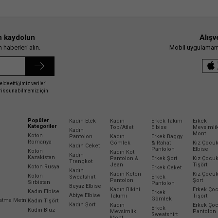
n kaydolun
Alışv
haberleri alın.
Mobil uygulamamız
elde ettiğimiz verileri
erik sunabilmemiz için
Popüler
Kadın Etek
Kadın
Erkek Takım
Erkek
Kategoriler
Top/Atlet
Elbise
Mevsimli
Kadın
Mont
Koton
Pantolon
Kadın
Erkek Baggy
Romanya
Gömlek
& Rahat
Kız Çocu
Kadın Ceket
Pantolon
Elbise
Koton
Kadın Kot
Kadın
Kazakistan
Pantolon &
Erkek Şort
Kız Çocu
Trençkot
Jean
Tişört
Koton Rusya
Erkek Ceket
Kadın
Kadın Keten
Kız Çocu
Koton
Sweatshirt
Erkek
Pantolon
Şort
Sırbistan
Pantolon
Beyaz Elbise
Kadın Bikini
Erkek Ço
Kadın Elbise
Erkek
Abiye Elbise
Takımı
Tişört
Gömlek
latma Metni
Kadın Tişört
Kadın Şort
Kadın
Erkek Ço
Erkek
Kadın Bluz
Mevsimlik
Pantolon
Sweatshirt
Mont