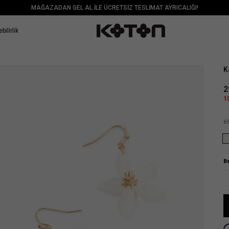
MAĞAZADAN GEL AL İLE ÜCRETSİZ TESLİMAT AYRICALIĞI!
bilirlik
Sat
K
2
1
6
B