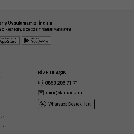
eriş Uygulamamızı İndirin
ı keşfedin, size özel fırsatları yakalayın!
BİZE ULAŞIN
k
0850 208 71 71
k
mim@koton.com
k
Whatsapp Destek Hattı
k
cuk
cuk