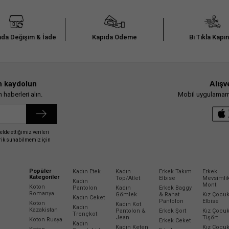
da Değişim & İade
Kapıda Ödeme
Bi Tıkla Kapı
n kaydolun
Alışv
haberleri alın.
Mobil uygulamamız
elde ettiğimiz verileri
erik sunabilmemiz için
Popüler
Kadın Etek
Kadın
Erkek Takım
Erkek
Kategoriler
Top/Atlet
Elbise
Mevsimli
Kadın
Mont
Koton
Pantolon
Kadın
Erkek Baggy
Romanya
Gömlek
& Rahat
Kız Çocu
Kadın Ceket
Pantolon
Elbise
Koton
Kadın Kot
Kadın
Kazakistan
Pantolon &
Erkek Şort
Kız Çocu
Trençkot
Jean
Tişört
Koton Rusya
Erkek Ceket
Kadın
Kadın Keten
Kız Çocu