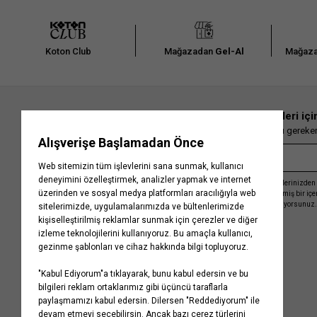
Koton Club
Mağazadan
Gel-Al
Mağaza
En güncel moda haberleri içi
Herkesten önce kaçırılmaması gereken 
Kayıt olmakla, Koton ile olan etkileşimlerinizden 
işleme almamız ve size kişiselleştirilmiş bir iç
Gizlilik Politikasını
kabul etmiş sayılıyorsunuz.
Kurumsal
Yardım
Hakkımızda
Sıkça Sorulan Sorular
Koton Blog
İptal & İade Prosedürü
Yaşama Saygı
İade Talebi Oluşturma Rehberi
Projelerimiz
Üyeliksiz Sipariş Takibi
Koton'da Kariyer
Site Haritası
Politikalarımız
Mağazalarımız