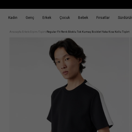
Kadın
Genç
Erkek
Çocuk
Bebek
Fırsatlar
Sürdürüle
k
Fırsatlar
Sürdürülebilirlik
Anasayfa
Erkek
Giyim
Tişört
Regular Fit Renk Bloklu Tok Kumaş Bisiklet Yaka Kısa Kollu Tişört
/
/
/
/