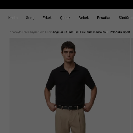
Kadın
Genç
Erkek
Çocuk
Bebek
Fırsatlar
Sürdürüle
k
Fırsatlar
Sürdürülebilirlik
Anasayfa
Erkek
Giyim
Polo Tişört
Regular Fit Pamuklu Pike Kumaş Kısa Kollu Polo Yaka Tişört
/
/
/
/