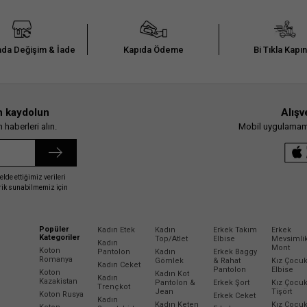
da Değişim & İade
Kapıda Ödeme
Bi Tıkla Kapı
n kaydolun
Alışv
haberleri alın.
Mobil uygulamamız
elde ettiğimiz verileri
erik sunabilmemiz için
Popüler
Kadın Etek
Kadın
Erkek Takım
Erkek
Kategoriler
Top/Atlet
Elbise
Mevsimli
Kadın
Mont
Koton
Pantolon
Kadın
Erkek Baggy
Romanya
Gömlek
& Rahat
Kız Çocu
Kadın Ceket
Pantolon
Elbise
Koton
Kadın Kot
Kadın
Kazakistan
Pantolon &
Erkek Şort
Kız Çocu
Trençkot
Jean
Tişört
Koton Rusya
Erkek Ceket
Kadın
Kadın Keten
Kız Çocu