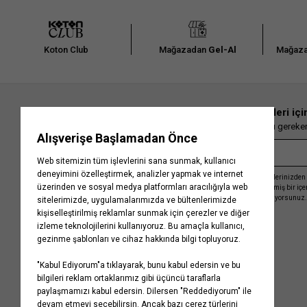
Koton Club
Mağazadan
Gel-Al
Mağaza
En güncel moda haberleri içi
Herkesten önce kaçırılmaması gereken 
Kayıt olmakla, Koton ile olan etkileşimlerinizden 
işleme almamız ve size kişiselleştirilmiş bir iç
Gizlilik Politikasını
kabul etmiş sayılıyorsunuz.
Kurumsal
Yardım
Hakkımızda
Sıkça Sorulan Sorular
Koton Blog
İptal & İade Prosedürü
Yaşama Saygı
İade Talebi Oluşturma Rehberi
Projelerimiz
Üyeliksiz Sipariş Takibi
Koton'da Kariyer
Site Haritası
Politikalarımız
Mağazalarımız