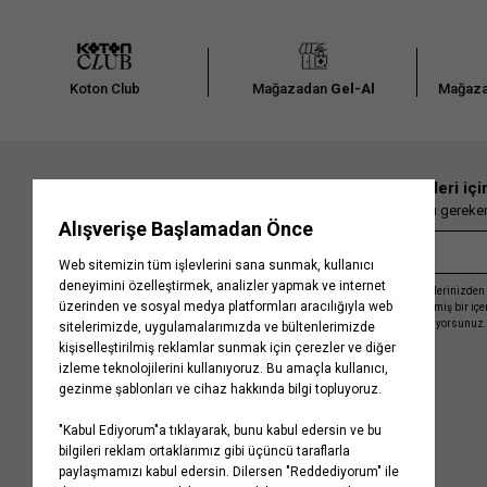
Koton Club
Mağazadan
Gel-Al
Mağaza
En güncel moda haberleri içi
Herkesten önce kaçırılmaması gereken 
Kayıt olmakla, Koton ile olan etkileşimlerinizden 
işleme almamız ve size kişiselleştirilmiş bir iç
Gizlilik Politikasını
kabul etmiş sayılıyorsunuz.
Kurumsal
Yardım
Hakkımızda
Sıkça Sorulan Sorular
Koton Blog
İptal & İade Prosedürü
Yaşama Saygı
İade Talebi Oluşturma Rehberi
Projelerimiz
Üyeliksiz Sipariş Takibi
Koton'da Kariyer
Site Haritası