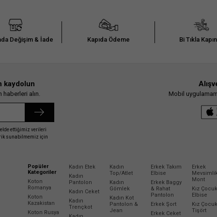
da Değişim & İade
Kapıda Ödeme
Bi Tıkla Kapı
n kaydolun
Alışv
haberleri alın.
Mobil uygulamamız
elde ettiğimiz verileri
erik sunabilmemiz için
Popüler
Kadın Etek
Kadın
Erkek Takım
Erkek
Kategoriler
Top/Atlet
Elbise
Mevsimli
Kadın
Mont
Koton
Pantolon
Kadın
Erkek Baggy
Romanya
Gömlek
& Rahat
Kız Çocu
Kadın Ceket
Pantolon
Elbise
Koton
Kadın Kot
Kadın
Kazakistan
Pantolon &
Erkek Şort
Kız Çocu
Trençkot
Jean
Tişört
Koton Rusya
Erkek Ceket
Kadın