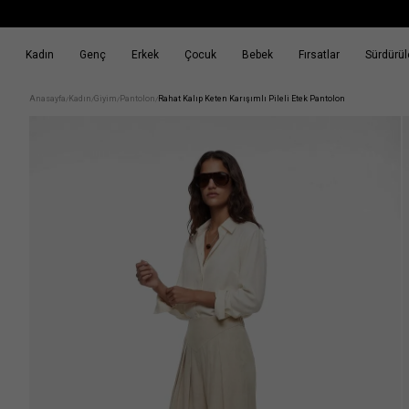
Kadın
Genç
Erkek
Çocuk
Bebek
Fırsatlar
Sürdürüle
k
Fırsatlar
Sürdürülebilirlik
Anasayfa
Kadın
Giyim
Pantolon
Rahat Kalıp Keten Karışımlı Pileli Etek Pantolon
/
/
/
/