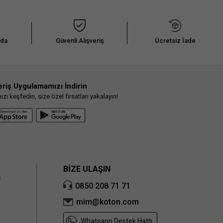
ürün bilgi alanlarında yer alan bu talimatlar ürünlerinizi kumaş ve tasarım modellerine
uygun olacak şekilde hazırlanıyor. Doğrudan güneş ışığından kaçınmanın yanı sıra
kalorifer ve ısıtıcı gibi araçlarla giysilerinizi temas ettirmeden kurutma işlemini
gerçekleştirmelisiniz. Hassas kumaş yapılı ürünlerde ise oda sıcaklığında askı
yöntemi ile kurutma işlemini tamamlayabilirsiniz.
nda
Güvenli Alışveriş
Ücretsiz İade
3.Ütüleme İşlemi:
Ütüleme işlemi, ürününüze uygulayacağınız doğru bakım sürecinin
son adımı olarak kabul edilebilir. Yıkama, bakım ve kurutma işleminin ardından ürünün
yapısına uyacak ütü ısı derecesi ile ütü işlemine başlayabilirsiniz. Ürünleri ters
çevirerek ütülemek, bakım talimatlarında yer alan ısı derecesini geçmemeniz, fermuarlı
ürünlerde bu bölgelere es geçerek ve ürünlerinizi hafif nemliyken ütülemeye başlamak
eriş Uygulamamızı İndirin
bu adımda size önereceğimiz birkaç küçük ipucu olacak. Yıkama ve kurutma işleminde
olduğu gibi ütü işleminde de yüksek ısılı programlardan kaçınmak ürünün yapısında
ı keşfedin, size özel fırsatları yakalayın!
oluşabilecek zararlara karşı koruyucu bir önlem olacaktır.
Kuru Temizleme İşlemi
: Kuru temizleme işlemi, makinede veya elde yıkamaya uygun
olmayan ürünler için tercih edebileceğiniz bakım yöntemlerinden biridir. Bu yöntem,
hassas kumaş yapısına sahip olan veya tasarımında el işçiliği bulunan ürünler için
uygun olacak özel bir bakım işlemidir. Genellikle abiye elbise, takım elbise ve dış giyim
ürünleri gibi elde ve makinede temizlenmesi sakıncalı olacak ürünler için tavsiye edilen
kuru temizleme işlemi simgesi, ürününüzün etiketinde yer alan bakım talimatları
bölümünde yer almaktadır.
BİZE ULAŞIN
k
0850 208 71 71
k
mim@koton.com
k
Whatsapp Destek Hattı