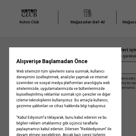
Koton Club
Mağazadan
Gel-Al
Mağaza
En güncel moda haberleri içi
Herkesten önce kaçırılmaması gereken 
Kayıt olmakla, Koton ile olan etkileşimlerinizden 
işleme almamız ve size kişiselleştirilmiş bir iç
Gizlilik Politikasını
kabul etmiş sayılıyorsunuz.
Kurumsal
Yardım
Hakkımızda
Sıkça Sorulan Sorular
Koton Blog
İptal & İade Prosedürü
Yaşama Saygı
İade Talebi Oluşturma Rehberi
Projelerimiz
Üyeliksiz Sipariş Takibi
Koton'da Kariyer
Site Haritası
Politikalarımız
Mağazalarımız