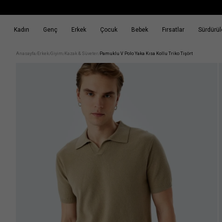
Kadın
Genç
Erkek
Çocuk
Bebek
Fırsatlar
Sürdürüle
k
Fırsatlar
Sürdürülebilirlik
Anasayfa
Erkek
Giyim
Kazak & Süveter
Pamuklu V Polo Yaka Kısa Kollu Triko Tişört
/
/
/
/