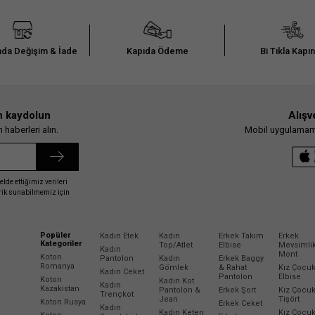
da Değişim & İade
Kapıda Ödeme
Bi Tıkla Kapı
n kaydolun
Alışv
haberleri alın.
Mobil uygulamamız
elde ettiğimiz verileri
erik sunabilmemiz için
Popüler
Kadın Etek
Kadın
Erkek Takım
Erkek
Kategoriler
Top/Atlet
Elbise
Mevsimli
Kadın
Mont
Koton
Pantolon
Kadın
Erkek Baggy
Romanya
Gömlek
& Rahat
Kız Çocu
Kadın Ceket
Pantolon
Elbise
Koton
Kadın Kot
Kadın
Kazakistan
Pantolon &
Erkek Şort
Kız Çocu
Trençkot
Jean
Tişört
Koton Rusya
Erkek Ceket
Kadın
Kadın Keten
Kız Çocu