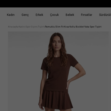
Kadın
Genç
Erkek
Çocuk
Bebek
Fırsatlar
Sürdürüle
k
Fırsatlar
Sürdürülebilirlik
Anasayfa
Kadın
Spor Giyim
Tişört
Pamuklu Slim Fit Kısa Kollu Bisiklet Yaka Spor Tişört
/
/
/
/