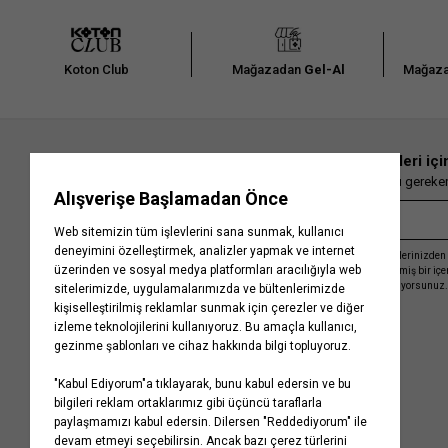
Koton Club
Mağazadan
Gel-Al
Mağaza
En güncel moda haberleri içi
Herkesten önce kaçırılmaması gereken 
Kayıt olmakla, Koton ile olan etkileşimlerinizden 
işleme almamız ve size kişiselleştirilmiş bir iç
Gizlilik Politikasını
kabul etmiş sayılıyorsunuz.
Kurumsal
Yardım
Hakkımızda
Sıkça Sorulan Sorular
Koton Blog
İptal & İade Prosedürü
Yaşama Saygı
İade Talebi Oluşturma Rehberi
Projelerimiz
Üyeliksiz Sipariş Takibi
Koton'da Kariyer
Site Haritası
Politikalarımız
Mağazalarımız