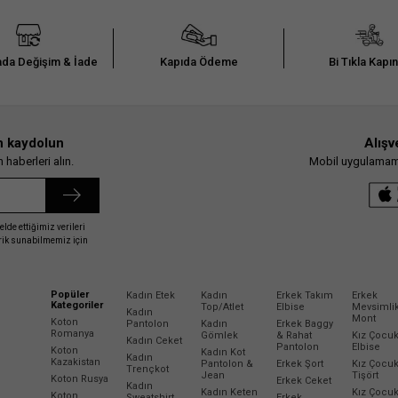
da Değişim & İade
Kapıda Ödeme
Bi Tıkla Kapı
n kaydolun
Alışv
haberleri alın.
Mobil uygulamamız
elde ettiğimiz verileri
erik sunabilmemiz için
Popüler
Kadın Etek
Kadın
Erkek Takım
Erkek
Kategoriler
Top/Atlet
Elbise
Mevsimli
Kadın
Mont
Koton
Pantolon
Kadın
Erkek Baggy
Romanya
Gömlek
& Rahat
Kız Çocu
Kadın Ceket
Pantolon
Elbise
Koton
Kadın Kot
Kadın
Kazakistan
Pantolon &
Erkek Şort
Kız Çocu
Trençkot
Jean
Tişört
Koton Rusya
Erkek Ceket
Kadın
Kadın Keten
Kız Çocu
Koton
Sweatshirt
Erkek