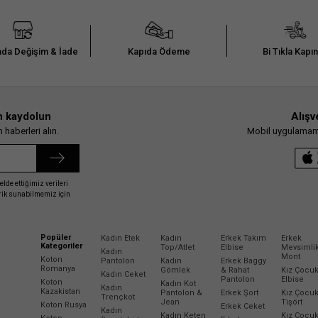
da Değişim & İade
Kapıda Ödeme
Bi Tıkla Kapı
n kaydolun
Alışv
haberleri alın.
Mobil uygulamamız
elde ettiğimiz verileri
erik sunabilmemiz için
Popüler
Kadın Etek
Kadın
Erkek Takım
Erkek
Kategoriler
Top/Atlet
Elbise
Mevsimli
Kadın
Mont
Koton
Pantolon
Kadın
Erkek Baggy
Romanya
Gömlek
& Rahat
Kız Çocu
Kadın Ceket
Pantolon
Elbise
Koton
Kadın Kot
Kadın
Kazakistan
Pantolon &
Erkek Şort
Kız Çocu
Trençkot
Jean
Tişört
Koton Rusya
Erkek Ceket
Kadın
Kadın Keten
Kız Çocu