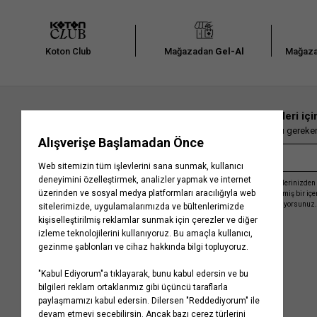
Koton Club
Mağazadan
Gel-Al
Mağaza
En güncel moda haberleri içi
Herkesten önce kaçırılmaması gereken 
Kayıt olmakla, Koton ile olan etkileşimlerinizden 
işleme almamız ve size kişiselleştirilmiş bir iç
Gizlilik Politikasını
kabul etmiş sayılıyorsunuz.
Kurumsal
Yardım
Hakkımızda
Sıkça Sorulan Sorular
Koton Blog
İptal & İade Prosedürü
Yaşama Saygı
İade Talebi Oluşturma Rehberi
Projelerimiz
Üyeliksiz Sipariş Takibi
Koton'da Kariyer
Site Haritası
Politikalarımız
Mağazalarımız