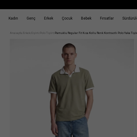
Kadın
Genç
Erkek
Çocuk
Bebek
Fırsatlar
Sürdürüle
k
Fırsatlar
Sürdürülebilirlik
Anasayfa
Erkek
Giyim
Polo Tişört
Pamuklu Regular Fit Kısa Kollu Renk Kontrastlı Polo Yaka Tişö
/
/
/
/