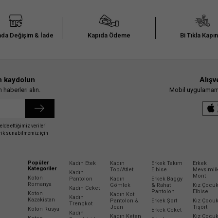
da Değişim & İade
Kapıda Ödeme
Bi Tıkla Kapı
n kaydolun
Alışv
haberleri alın.
Mobil uygulamamız
elde ettiğimiz verileri
erik sunabilmemiz için
Popüler
Kadın Etek
Kadın
Erkek Takım
Erkek
Kategoriler
Top/Atlet
Elbise
Mevsimli
Kadın
Mont
Koton
Pantolon
Kadın
Erkek Baggy
Romanya
Gömlek
& Rahat
Kız Çocu
Kadın Ceket
Pantolon
Elbise
Koton
Kadın Kot
Kadın
Kazakistan
Pantolon &
Erkek Şort
Kız Çocu
Trençkot
Jean
Tişört
Koton Rusya
Erkek Ceket
Kadın
Kadın Keten
Kız Çocu