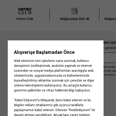
Koton Club
Mağazadan
Gel-Al
Mağaza
En güncel moda haberleri içi
Herkesten önce kaçırılmaması gereken 
Kayıt olmakla, Koton ile olan etkileşimlerinizden 
işleme almamız ve size kişiselleştirilmiş bir iç
Gizlilik Politikasını
kabul etmiş sayılıyorsunuz.
Kurumsal
Yardım
Hakkımızda
Sıkça Sorulan Sorular
Koton Blog
İptal & İade Prosedürü
Yaşama Saygı
İade Talebi Oluşturma Rehberi
Projelerimiz
Üyeliksiz Sipariş Takibi
Koton'da Kariyer
Site Haritası
Politikalarımız
Mağazalarımız