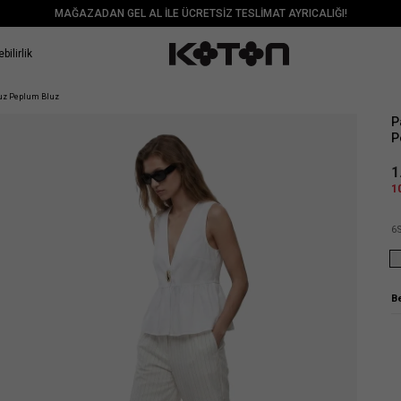
MAĞAZADAN GEL AL İLE ÜCRETSİZ TESLİMAT AYRICALIĞI!
bilirlik
Sat
uz Peplum Bluz
P
P
1
1
6
B