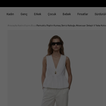
Kadın
Genç
Erkek
Çocuk
Bebek
Fırsatlar
Sürdürüle
k
Fırsatlar
Sürdürülebilirlik
Anasayfa
Kadın
Giyim
Bluz
Pamuklu Poplin Kumaş Deniz Kabuğu Aksesuar Detaylı V Yaka Kols
/
/
/
/