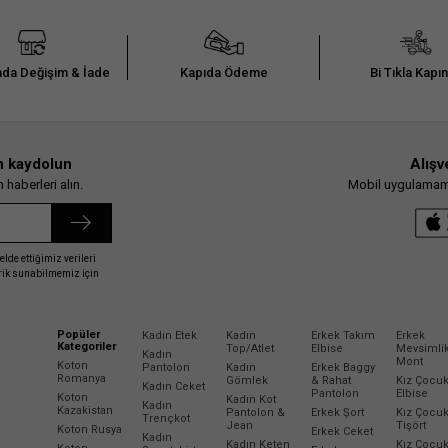
da Değişim & İade
Kapıda Ödeme
Bi Tıkla Kapı
n kaydolun
Alışv
haberleri alın.
Mobil uygulamamız
elde ettiğimiz verileri
erik sunabilmemiz için
Popüler
Kadın Etek
Kadın
Erkek Takım
Erkek
Kategoriler
Top/Atlet
Elbise
Mevsimli
Kadın
Mont
Koton
Pantolon
Kadın
Erkek Baggy
Romanya
Gömlek
& Rahat
Kız Çocu
Kadın Ceket
Pantolon
Elbise
Koton
Kadın Kot
Kadın
Kazakistan
Pantolon &
Erkek Şort
Kız Çocu
Trençkot
Jean
Tişört
Koton Rusya
Erkek Ceket
Kadın
Kadın Keten
Kız Çocu