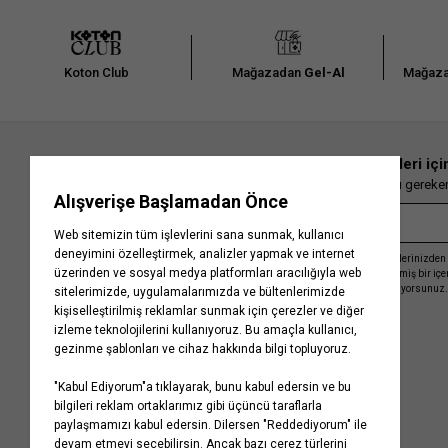
Koton Club
Mağazadan
Gel-Al
Mağaza
En güncel moda haberleri içi
Herkesten önce kaçırılmaması gereken 
Kayıt olmakla, Koton ile olan etkileşimlerinizden 
işleme almamız ve size kişiselleştirilmiş bir iç
Gizlilik Politikasını
kabul etmiş sayılıyorsunuz.
Kurumsal
Yardım
Hakkımızda
Sıkça Sorulan Sorular
Koton Blog
İptal & İade Prosedürü
Yaşama Saygı
İade Talebi Oluşturma Rehberi
Projelerimiz
Üyeliksiz Sipariş Takibi
Koton'da Kariyer
Site Haritası
Politikalarımız
Mağazalarımız