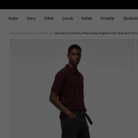
Kadın
Genç
Erkek
Çocuk
Bebek
Fırsatlar
Sürdürüle
k
Fırsatlar
Sürdürülebilirlik
Anasayfa
Erkek
Giyim
Polo Tişört
Pamuklu Kısa Kollu Pike Kumaş Düğmeli Polo Yaka Slim Fit Ti
/
/
/
/