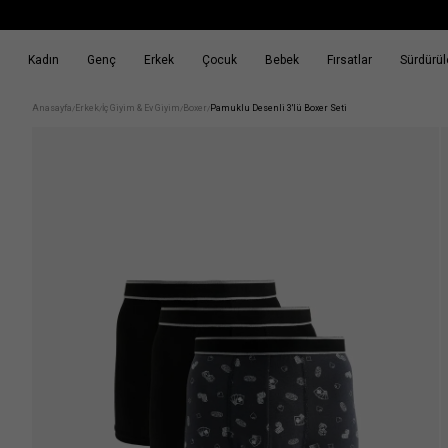
Kadın
Genç
Erkek
Çocuk
Bebek
Fırsatlar
Sürdürüle
k
Fırsatlar
Sürdürülebilirlik
Anasayfa
Erkek
İç Giyim & Ev Giyim
Boxer
Pamuklu Desenli 3'lü Boxer Seti
/
/
/
/