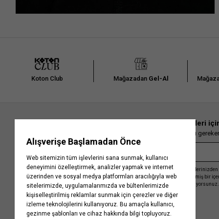
Koton Club
Mağazadan
Gel-Al
Mağaza
En güncel moda haberleri içi
Herkesten önce kaçırılmaması gereken 
Kayıt olmakla, Koton ile olan etkileşimlerinizden 
işleme almamız ve size kişiselleştirilmiş bir iç
Gizlilik Politikasını
kabul etmiş sayılıyorsunuz.
Kurumsal
Yardım
Hakkımızda
Sıkça Sorulan Sorular