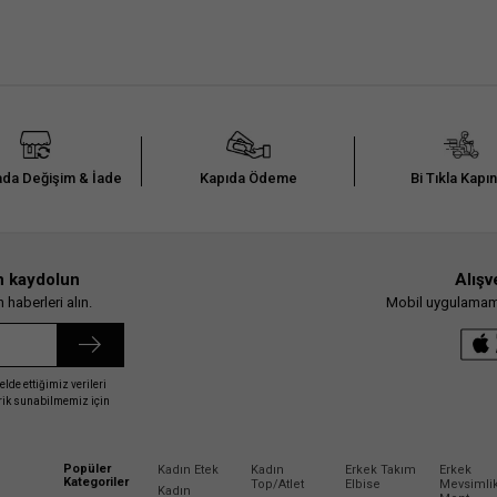
da Değişim & İade
Kapıda Ödeme
Bi Tıkla Kapı
n kaydolun
Alışv
haberleri alın.
Mobil uygulamamız
elde ettiğimiz verileri
erik sunabilmemiz için
Popüler
Kadın Etek
Kadın
Erkek Takım
Erkek
Kategoriler
Top/Atlet
Elbise
Mevsimli
Kadın