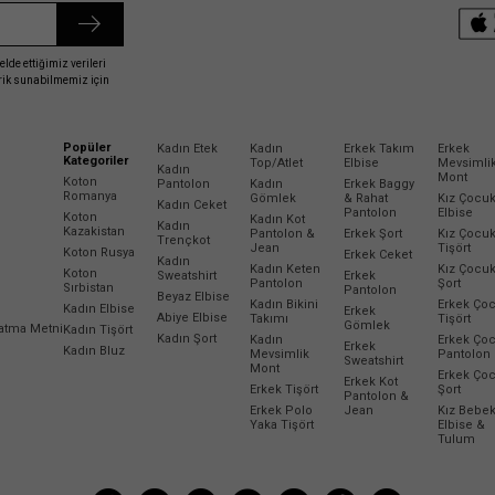
elde ettiğimiz verileri
erik sunabilmemiz için
Popüler
Kadın Etek
Kadın
Erkek Takım
Erkek
Kategoriler
Top/Atlet
Elbise
Mevsimli
Kadın
Mont
Koton
Pantolon
Kadın
Erkek Baggy
Romanya
Gömlek
& Rahat
Kız Çocu
Kadın Ceket
Pantolon
Elbise
Koton
Kadın Kot
Kadın
Kazakistan
Pantolon &
Erkek Şort
Kız Çocu
Trençkot
Jean
Tişört
Koton Rusya
Erkek Ceket
Kadın
Kadın Keten
Kız Çocu
Koton
Sweatshirt
Erkek
Pantolon
Şort
Sırbistan
Pantolon
Beyaz Elbise
Kadın Bikini
Erkek Ço
Kadın Elbise
Erkek
Abiye Elbise
Takımı
Tişört
Gömlek
latma Metni
Kadın Tişört
Kadın Şort
Kadın
Erkek Ço
Erkek
Kadın Bluz
Mevsimlik
Pantolon
Sweatshirt
Mont
Erkek Ço
Erkek Kot
Erkek Tişört
Şort
Pantolon &
Erkek Polo
Jean
Kız Bebe
Yaka Tişört
Elbise &
Tulum