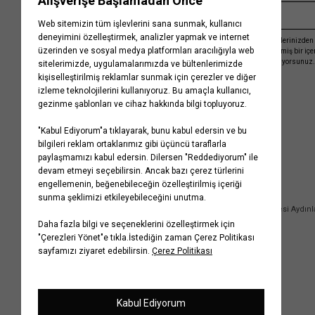
Kayıt olmakla, Koton ile olan etkileşimlerinizden 
işleme almamız ve size kişiselleştirilmiş bir iç
Gizlilik Politikasını
kabul etmiş sayılıyorsunuz.
Kurumsal
Yardım
Hakkımızda
Sıkça Sorulan Sorular
Koton Blog
İptal & İade Prosedürü
Yaşama Saygı
İade Talebi Oluşturma Rehberi
Projelerimiz
Üyeliksiz Sipariş Takibi
Koton'da Kariyer
Site Haritası
Politikalarımız
Mağazalarımız
Bilgi Toplumu Hizmetleri
Kampanyalar
Yatırımcı İlişkileri
Kişisel Verilerin Korunması
Kurumsal Hediye Kartı
Müşteri Kişisel Verilerinin İşlenmesi Aydın
İletişim
Çerez Aydınlatma Metni
İletişim Aydınlatma Metni
WhatsApp Hattı Aydınlatma Metni
İlgili Kişi Başvuru Formu