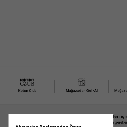
Arad
Koton Club
Mağazadan
Gel-Al
Mağaza
En güncel moda haberleri içi
Herkesten önce kaçırılmaması gereken 