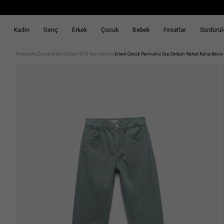
Kadın
Genç
Erkek
Çocuk
Bebek
Fırsatlar
Sürdürüle
k
Fırsatlar
Sürdürülebilirlik
Anasayfa
Çocuk
Erkek Çocuk (5-14 Yaş)
Jeans
Erkek Çocuk Pamuklu Cep Detaylı Rahat Kalıp Basic
/
/
/
/