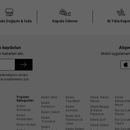
da Değişim & İade
Kapıda Ödeme
Bi Tıkla Kapı
n kaydolun
Alışv
haberleri alın.
Mobil uygulamamız
elde ettiğimiz verileri
erik sunabilmemiz için
Popüler
Kadın Etek
Kadın
Erkek Takım
Erkek
Kategoriler
Top/Atlet
Elbise
Mevsimli
Kadın
Mont
Koton
Pantolon
Kadın
Erkek Baggy
Romanya
Gömlek
& Rahat
Kız Çocu
Kadın Ceket
Pantolon
Elbise
Koton
Kadın Kot
Kadın
Kazakistan
Pantolon &
Erkek Şort
Kız Çocu
Trençkot
Jean
Tişört
Koton Rusya
Erkek Ceket
Kadın
Kadın Keten
Kız Çocu