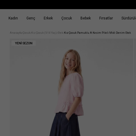
Kadın
Genç
Erkek
Çocuk
Bebek
Fırsatlar
Sürdürüle
k
Fırsatlar
Sürdürülebilirlik
Anasayfa
Çocuk
Kız Çocuk (5-14 Yaş)
Etek
Kız Çocuk Pamuklu A Kesim Pileli Midi Denim Etek
/
/
/
/