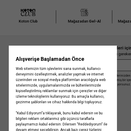
Koton Club
Mağazadan
Gel-Al
Mağaza
En güncel moda haberleri içi
Herkesten önce kaçırılmaması gereken 
Kayıt olmakla, Koton ile olan etkileşimlerinizden 
işleme almamız ve size kişiselleştirilmiş bir iç
Gizlilik Politikasını
kabul etmiş sayılıyorsunuz.
Kurumsal
Yardım
Hakkımızda
Sıkça Sorulan Sorular
Koton Blog
İptal & İade Prosedürü
Yaşama Saygı
İade Talebi Oluşturma Rehberi
Projelerimiz
Üyeliksiz Sipariş Takibi
Koton'da Kariyer
Site Haritası
Politikalarımız
Mağazalarımız