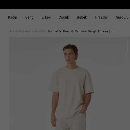
Kadın
Genç
Erkek
Çocuk
Bebek
Fırsatlar
Sürdürüle
k
Fırsatlar
Sürdürülebilirlik
Anasayfa
Erkek
Giyim
Kot Şort
Normal Bel Pamuklu Bermuda Straight Fit Jean Şort
/
/
/
/