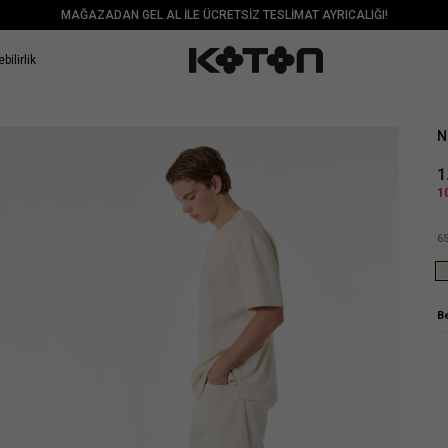
MAĞAZADAN GEL AL İLE ÜCRETSİZ TESLİMAT AYRICALIĞI!
bilirlik
Sat
N
1
1
6
B