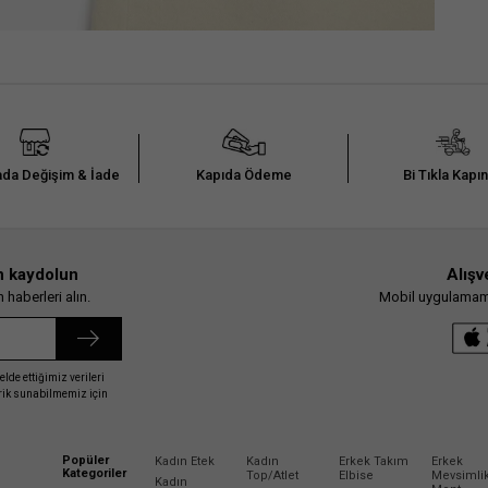
da Değişim & İade
Kapıda Ödeme
Bi Tıkla Kapı
n kaydolun
Alışv
haberleri alın.
Mobil uygulamamız
elde ettiğimiz verileri
erik sunabilmemiz için
Popüler
Kadın Etek
Kadın
Erkek Takım
Erkek
Kategoriler
Top/Atlet
Elbise
Mevsimli
Kadın