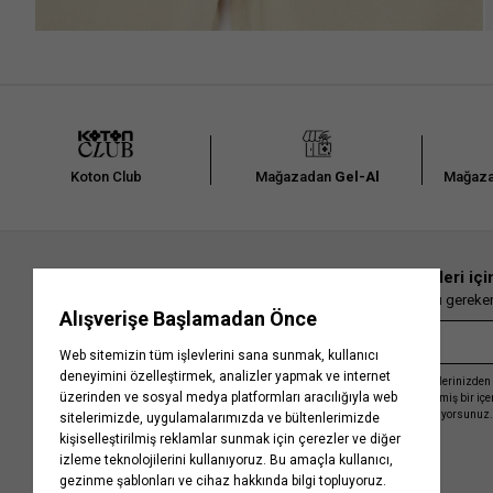
Koton Club
Mağazadan
Gel-Al
Mağaza
En güncel moda haberleri içi
Herkesten önce kaçırılmaması gereken 
Kayıt olmakla, Koton ile olan etkileşimlerinizden 
işleme almamız ve size kişiselleştirilmiş bir iç
Gizlilik Politikasını
kabul etmiş sayılıyorsunuz.
Kurumsal
Yardım
Hakkımızda
Sıkça Sorulan Sorular