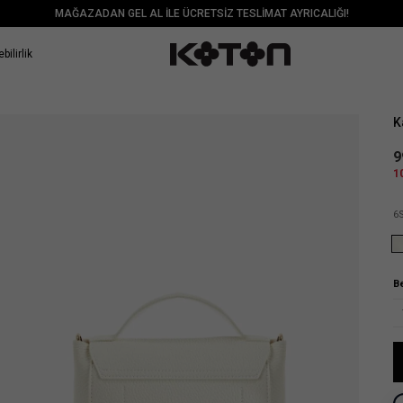
MAĞAZADAN GEL AL İLE ÜCRETSİZ TESLİMAT AYRICALIĞI!
bilirlik
Sat
K
9
1
6
B