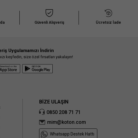
nda
Güvenli Alışveriş
Ücretsiz İade
eriş Uygulamamızı İndirin
ı keşfedin, size özel fırsatları yakalayın!
BİZE ULAŞIN
k
0850 208 71 71
k
mim@koton.com
k
Whatsapp Destek Hattı
k