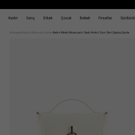
Kadın
Genç
Erkek
Çocuk
Bebek
Fırsatlar
Sürdürüle
k
Fırsatlar
Sürdürülebilirlik
Anasayfa
Kadın
Aksesuar
Çanta
Kadın Metal Aksesuarlı Saplı Askılı Suni Deri Çapraz Çanta
/
/
/
/