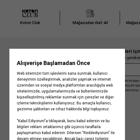
Koton Club
Mağazadan
Gel-Al
Mağaza
En güncel moda haberleri içi
Herkesten önce kaçırılmaması gereken 
Kayıt olmakla, Koton ile olan etkileşimlerinizden 
işleme almamız ve size kişiselleştirilmiş bir iç
Gizlilik Politikasını
kabul etmiş sayılıyorsunuz.
Kurumsal
Yardım
Hakkımızda
Sıkça Sorulan Sorular
Koton Blog
İptal & İade Prosedürü
Yaşama Saygı
İade Talebi Oluşturma Rehberi
Projelerimiz
Üyeliksiz Sipariş Takibi
Koton'da Kariyer
Site Haritası
Politikalarımız
Mağazalarımız