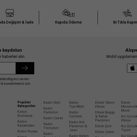
da Değişim & İade
Kapıda Ödeme
Bi Tıkla Kapı
n kaydolun
Alışv
haberleri alın.
Mobil uygulamamız
elde ettiğimiz verileri
erik sunabilmemiz için
Popüler
Kadın Etek
Kadın
Erkek Takım
Erkek
Kategoriler
Top/Atlet
Elbise
Mevsimli
Kadın
Mont
Koton
Pantolon
Kadın
Erkek Baggy
Romanya
Gömlek
& Rahat
Kız Çocu
Kadın Ceket
Pantolon
Elbise
Koton
Kadın Kot
Kadın
Kazakistan
Pantolon &
Erkek Şort
Kız Çocu
Trençkot
Jean
Tişört
Koton Rusya
Erkek Ceket
Kadın
Kadın Keten
Kız Çocu