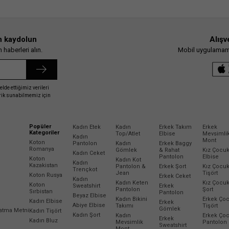
n kaydolun
Alışv
haberleri alın.
Mobil uygulamamız
elde ettiğimiz verileri
erik sunabilmemiz için
Popüler
Kadın Etek
Kadın
Erkek Takım
Erkek
Kategoriler
Top/Atlet
Elbise
Mevsimli
Kadın
Mont
Koton
Pantolon
Kadın
Erkek Baggy
Romanya
Gömlek
& Rahat
Kız Çocu
Kadın Ceket
Pantolon
Elbise
Koton
Kadın Kot
Kadın
Kazakistan
Pantolon &
Erkek Şort
Kız Çocu
Trençkot
Jean
Tişört
Koton Rusya
Erkek Ceket
Kadın
Kadın Keten
Kız Çocu
Koton
Sweatshirt
Erkek
Pantolon
Şort
Sırbistan
Pantolon
Beyaz Elbise
Kadın Bikini
Erkek Ço
Kadın Elbise
Erkek
Abiye Elbise
Takımı
Tişört
Gömlek
latma Metni
Kadın Tişört
Kadın Şort
Kadın
Erkek Ço
Erkek
Kadın Bluz
Mevsimlik
Pantolon
Sweatshirt
Mont