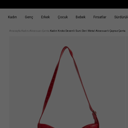
Kadın
Genç
Erkek
Çocuk
Bebek
Fırsatlar
Sürdürüle
k
Fırsatlar
Sürdürülebilirlik
Anasayfa
Kadın
Aksesuar
Çanta
Kadın Kroko Desenli Suni Deri Metal Aksesuarlı Çapraz Çanta
/
/
/
/