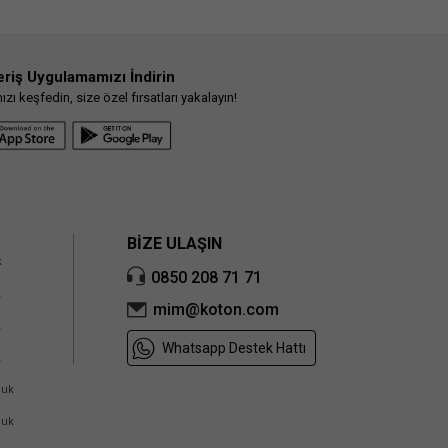
eriş Uygulamamızı İndirin
ı keşfedin, size özel fırsatları yakalayın!
BİZE ULAŞIN
k
0850 208 71 71
k
mim@koton.com
k
Whatsapp Destek Hattı
k
cuk
cuk