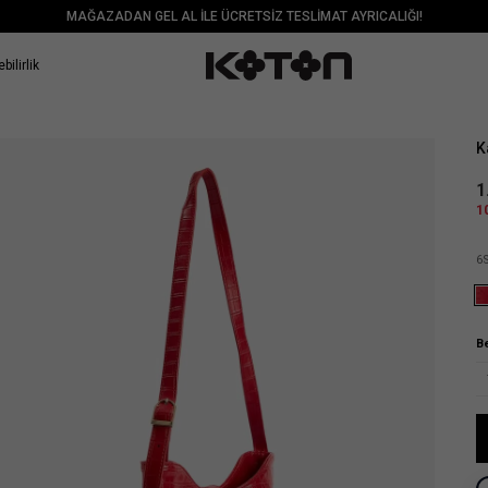
MAĞAZADAN GEL AL İLE ÜCRETSİZ TESLİMAT AYRICALIĞI!
bilirlik
Sat
K
1
1
6
B