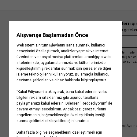
En güncel moda haberleri içi
Herkesten önce kaçırılmaması gereken 
Kayıt olmakla, Koton ile olan etkileşimlerinizden 
işleme almamız ve size kişiselleştirilmiş bir iç
Gizlilik Politikasını
kabul etmiş sayılıyorsunuz.
Kurumsal
Yardım
Hakkımızda
Sıkça Sorulan Sorular
Koton Blog
İptal & İade Prosedürü
Yaşama Saygı
İade Talebi Oluşturma Rehberi
Projelerimiz
Üyeliksiz Sipariş Takibi
Koton'da Kariyer
Site Haritası
Politikalarımız
Mağazalarımız
Bilgi Toplumu Hizmetleri
Kampanyalar
Yatırımcı İlişkileri
Kişisel Verilerin Korunması
Kurumsal Hediye Kartı
Müşteri Kişisel Verilerinin İşlenmesi Aydın
İletişim
Çerez Aydınlatma Metni
İletişim Aydınlatma Metni