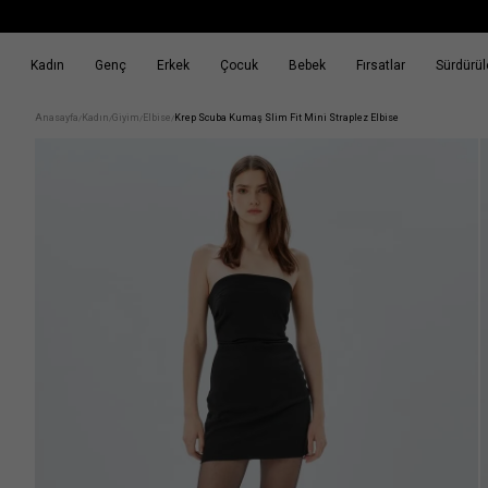
Kadın
Genç
Erkek
Çocuk
Bebek
Fırsatlar
Sürdürüle
k
Fırsatlar
Sürdürülebilirlik
Anasayfa
Kadın
Giyim
Elbise
Krep Scuba Kumaş Slim Fit Mini Straplez Elbise
/
/
/
/