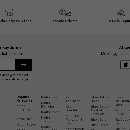
da Değişim & İade
Kapıda Ödeme
Bi Tıkla Kapı
n kaydolun
Alışv
haberleri alın.
Mobil uygulamamız
elde ettiğimiz verileri
erik sunabilmemiz için
Popüler
Kadın Etek
Kadın
Erkek Takım
Erkek
Kategoriler
Top/Atlet
Elbise
Mevsimli
Kadın
Mont
Koton
Pantolon
Kadın
Erkek Baggy
Romanya
Gömlek
& Rahat
Kız Çocu
Kadın Ceket
Pantolon
Elbise
Koton
Kadın Kot
Kadın
Kazakistan
Pantolon &
Erkek Şort
Kız Çocu
Trençkot
Jean
Tişört
Koton Rusya
Erkek Ceket
Kadın
Kadın Keten
Kız Çocu