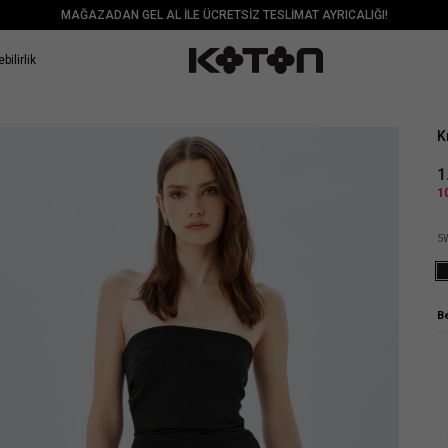
MAĞAZADAN GEL AL İLE ÜCRETSİZ TESLİMAT AYRICALIĞI!
bilirlik
Sat
K
1
1
5
B