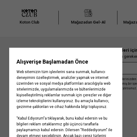
Koton Club
Mağazadan
Gel-Al
Mağaza
En güncel moda haberleri içi
Herkesten önce kaçırılmaması gereken 
Kayıt olmakla, Koton ile olan etkileşimlerinizden 
işleme almamız ve size kişiselleştirilmiş bir iç
Gizlilik Politikasını
kabul etmiş sayılıyorsunuz.
Kurumsal
Yardım
Hakkımızda
Sıkça Sorulan Sorular
Koton Blog
İptal & İade Prosedürü
Yaşama Saygı
İade Talebi Oluşturma Rehberi
Projelerimiz
Üyeliksiz Sipariş Takibi
Koton'da Kariyer
Site Haritası
Politikalarımız
Mağazalarımız