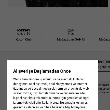
Koton Club
Mağazadan
Gel-Al
Mağaza
En güncel moda haberleri içi
Herkesten önce kaçırılmaması gereken 
Kayıt olmakla, Koton ile olan etkileşimlerinizden 
işleme almamız ve size kişiselleştirilmiş bir iç
Gizlilik Politikasını
kabul etmiş sayılıyorsunuz.
Kurumsal
Yardım
Hakkımızda
Sıkça Sorulan Sorular