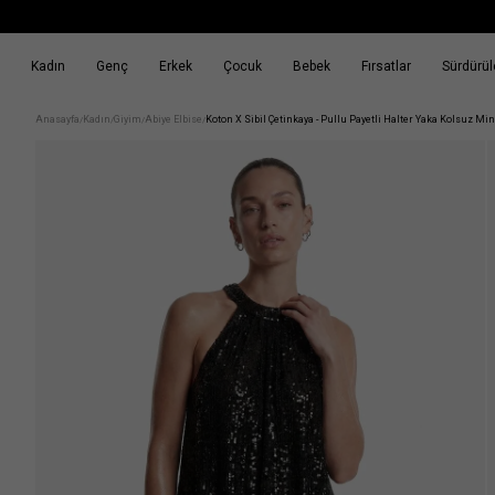
Kadın
Genç
Erkek
Çocuk
Bebek
Fırsatlar
Sürdürüle
k
Fırsatlar
Sürdürülebilirlik
Anasayfa
Kadın
Giyim
Abiye Elbise
Koton X Sibil Çetinkaya - Pullu Payetli Halter Yaka Kolsuz Min
/
/
/
/