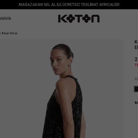
MAĞAZADAN GEL AL İLE ÜCRETSİZ TESLİMAT AYRICALIĞI!
bilirlik
Sat
i Abiye Elbise
K
E
2
1
6
B