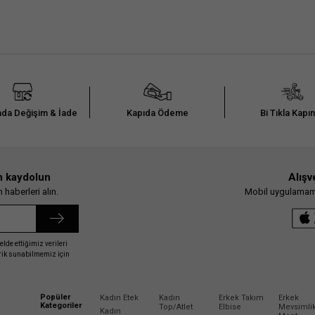
da Değişim & İade
Kapıda Ödeme
Bi Tıkla Kapı
n kaydolun
Alışv
haberleri alın.
Mobil uygulamamız
elde ettiğimiz verileri
erik sunabilmemiz için
Popüler
Kadın Etek
Kadın
Erkek Takım
Erkek
Kategoriler
Top/Atlet
Elbise
Mevsimli
Kadın