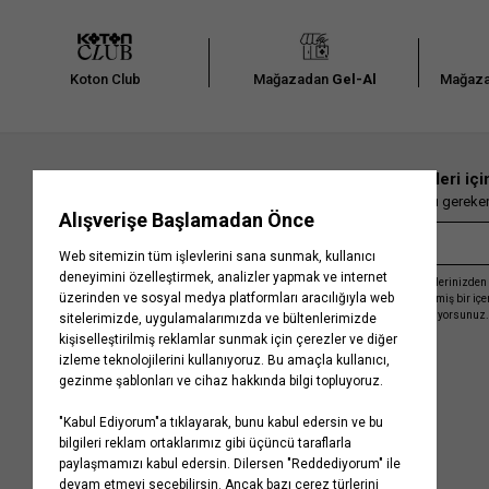
Koton Club
Mağazadan
Gel-Al
Mağaza
En güncel moda haberleri içi
Herkesten önce kaçırılmaması gereken 
Kayıt olmakla, Koton ile olan etkileşimlerinizden 
işleme almamız ve size kişiselleştirilmiş bir iç
Gizlilik Politikasını
kabul etmiş sayılıyorsunuz.
Kurumsal
Yardım
Hakkımızda
Sıkça Sorulan Sorular
Koton Blog
İptal & İade Prosedürü
Yaşama Saygı
İade Talebi Oluşturma Rehberi
Projelerimiz
Üyeliksiz Sipariş Takibi
Koton'da Kariyer
Site Haritası
Politikalarımız
Mağazalarımız