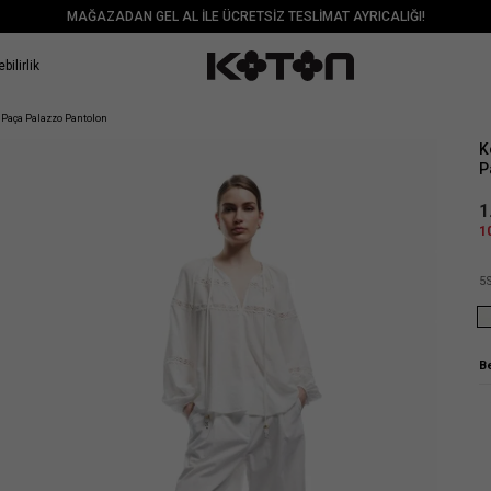
MAĞAZADAN GEL AL İLE ÜCRETSİZ TESLİMAT AYRICALIĞI!
bilirlik
Sat
ş Paça Palazzo Pantolon
K
P
1
1
5
B