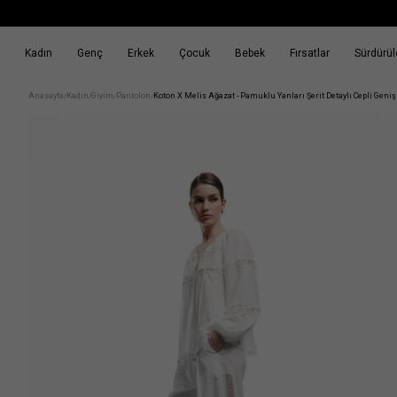
Kadın
Genç
Erkek
Çocuk
Bebek
Fırsatlar
Sürdürüle
k
Fırsatlar
Sürdürülebilirlik
Anasayfa
Kadın
Giyim
Pantolon
Koton X Melis Ağazat - Pamuklu Yanları Şerit Detaylı Cepli Geni
/
/
/
/