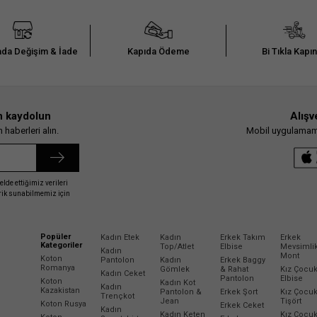
da Değişim & İade
Kapıda Ödeme
Bi Tıkla Kapı
n kaydolun
Alışv
haberleri alın.
Mobil uygulamamız
elde ettiğimiz verileri
erik sunabilmemiz için
Popüler
Kadın Etek
Kadın
Erkek Takım
Erkek
Kategoriler
Top/Atlet
Elbise
Mevsimli
Kadın
Mont
Koton
Pantolon
Kadın
Erkek Baggy
Romanya
Gömlek
& Rahat
Kız Çocu
Kadın Ceket
Pantolon
Elbise
Koton
Kadın Kot
Kadın
Kazakistan
Pantolon &
Erkek Şort
Kız Çocu
Trençkot
Jean
Tişört
Koton Rusya
Erkek Ceket
Kadın
Kadın Keten
Kız Çocu