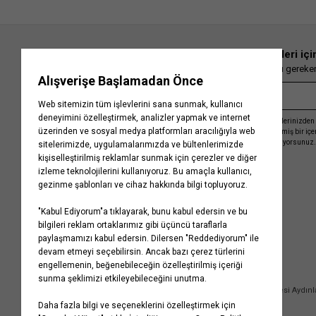
En güncel moda haberleri içi
Herkesten önce kaçırılmaması gereken 
Kayıt olmakla, Koton ile olan etkileşimlerinizden 
işleme almamız ve size kişiselleştirilmiş bir iç
Gizlilik Politikasını
kabul etmiş sayılıyorsunuz.
Kurumsal
Yardım
Hakkımızda
Sıkça Sorulan Sorular
Koton Blog
İptal & İade Prosedürü
Yaşama Saygı
İade Talebi Oluşturma Rehberi
Projelerimiz
Üyeliksiz Sipariş Takibi
Koton'da Kariyer
Site Haritası
Politikalarımız
Mağazalarımız
Bilgi Toplumu Hizmetleri
Kampanyalar
Yatırımcı İlişkileri
Kişisel Verilerin Korunması
Kurumsal Hediye Kartı
Müşteri Kişisel Verilerinin İşlenmesi Aydın
İletişim
Çerez Aydınlatma Metni
İletişim Aydınlatma Metni