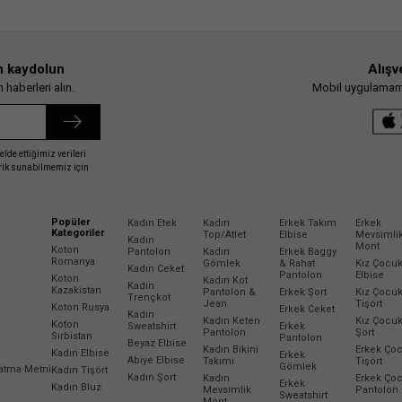
n kaydolun
Alışv
haberleri alın.
Mobil uygulamamız
elde ettiğimiz verileri
erik sunabilmemiz için
Popüler
Kadın Etek
Kadın
Erkek Takım
Erkek
Kategoriler
Top/Atlet
Elbise
Mevsimli
Kadın
Mont
Koton
Pantolon
Kadın
Erkek Baggy
Romanya
Gömlek
& Rahat
Kız Çocu
Kadın Ceket
Pantolon
Elbise
Koton
Kadın Kot
Kadın
Kazakistan
Pantolon &
Erkek Şort
Kız Çocu
Trençkot
Jean
Tişört
Koton Rusya
Erkek Ceket
Kadın
Kadın Keten
Kız Çocu
Koton
Sweatshirt
Erkek
Pantolon
Şort
Sırbistan
Pantolon
Beyaz Elbise
Kadın Bikini
Erkek Ço
Kadın Elbise
Erkek
Abiye Elbise
Takımı
Tişört
Gömlek
latma Metni
Kadın Tişört
Kadın Şort
Kadın
Erkek Ço
Erkek
Kadın Bluz
Mevsimlik
Pantolon
Sweatshirt
Mont