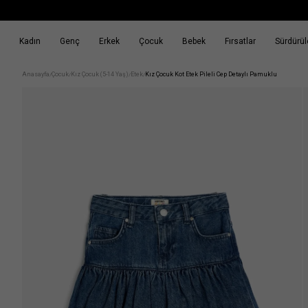
Kadın
Genç
Erkek
Çocuk
Bebek
Fırsatlar
Sürdürüle
k
Fırsatlar
Sürdürülebilirlik
Anasayfa
Çocuk
Kız Çocuk (5-14 Yaş)
Etek
Kız Çocuk Kot Etek Pileli Cep Detaylı Pamuklu
/
/
/
/