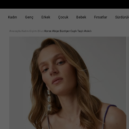
Kadın
Genç
Erkek
Çocuk
Bebek
Fırsatlar
Sürdürüle
k
Fırsatlar
Sürdürülebilirlik
Anasayfa
Kadın
Giyim
Bluz
Korse Abiye Büstiyer Cuplı Taşlı Askılı
/
/
/
/