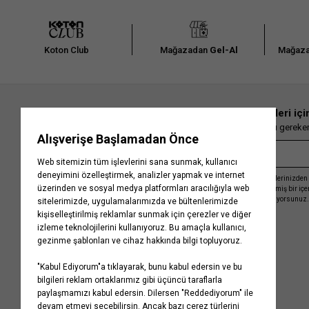
Koton Club
Mağazadan
Gel-Al
Mağaza
En güncel moda haberleri içi
Herkesten önce kaçırılmaması gereken 
Kayıt olmakla, Koton ile olan etkileşimlerinizden 
işleme almamız ve size kişiselleştirilmiş bir iç
Gizlilik Politikasını
kabul etmiş sayılıyorsunuz.
Kurumsal
Yardım
Hakkımızda
Sıkça Sorulan Sorular
Koton Blog
İptal & İade Prosedürü
Yaşama Saygı
İade Talebi Oluşturma Rehberi
Projelerimiz
Üyeliksiz Sipariş Takibi
Koton'da Kariyer
Site Haritası
Politikalarımız
Mağazalarımız