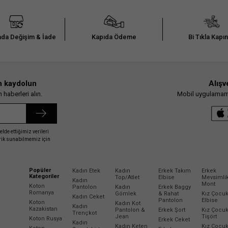
da Değişim & İade
Kapıda Ödeme
Bi Tıkla Kapı
n kaydolun
Alışv
haberleri alın.
Mobil uygulamamız
elde ettiğimiz verileri
erik sunabilmemiz için
Popüler
Kadın Etek
Kadın
Erkek Takım
Erkek
Kategoriler
Top/Atlet
Elbise
Mevsimli
Kadın
Mont
Koton
Pantolon
Kadın
Erkek Baggy
Romanya
Gömlek
& Rahat
Kız Çocu
Kadın Ceket
Pantolon
Elbise
Koton
Kadın Kot
Kadın
Kazakistan
Pantolon &
Erkek Şort
Kız Çocu
Trençkot
Jean
Tişört
Koton Rusya
Erkek Ceket
Kadın
Kadın Keten
Kız Çocu