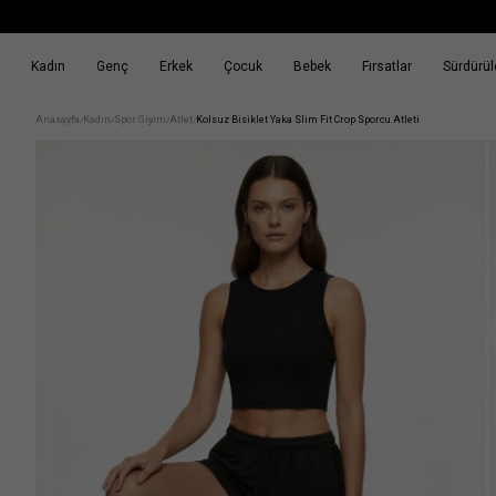
Kadın
Genç
Erkek
Çocuk
Bebek
Fırsatlar
Sürdürüle
k
Fırsatlar
Sürdürülebilirlik
Anasayfa
Kadın
Spor Giyim
Atlet
Kolsuz Bisiklet Yaka Slim Fit Crop Sporcu Atleti
/
/
/
/