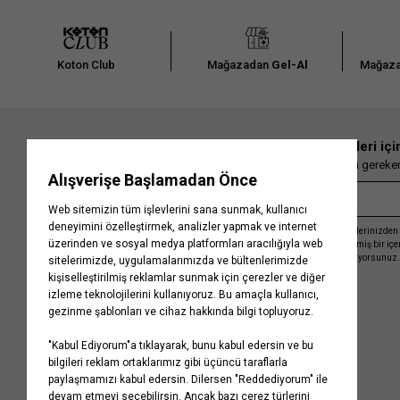
Koton Club
Mağazadan
Gel-Al
Mağaza
En güncel moda haberleri içi
Herkesten önce kaçırılmaması gereken 
Kayıt olmakla, Koton ile olan etkileşimlerinizden 
işleme almamız ve size kişiselleştirilmiş bir iç
Gizlilik Politikasını
kabul etmiş sayılıyorsunuz.
Kurumsal
Yardım
Hakkımızda
Sıkça Sorulan Sorular
Koton Blog
İptal & İade Prosedürü
Yaşama Saygı
İade Talebi Oluşturma Rehberi
Projelerimiz
Üyeliksiz Sipariş Takibi
Koton'da Kariyer
Site Haritası
Politikalarımız
Mağazalarımız