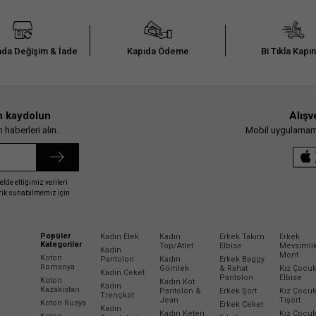
da Değişim & İade
Kapıda Ödeme
Bi Tıkla Kapı
n kaydolun
Alışv
haberleri alın.
Mobil uygulamamız
elde ettiğimiz verileri
erik sunabilmemiz için
Popüler
Kadın Etek
Kadın
Erkek Takım
Erkek
Kategoriler
Top/Atlet
Elbise
Mevsimli
Kadın
Mont
Koton
Pantolon
Kadın
Erkek Baggy
Romanya
Gömlek
& Rahat
Kız Çocu
Kadın Ceket
Pantolon
Elbise
Koton
Kadın Kot
Kadın
Kazakistan
Pantolon &
Erkek Şort
Kız Çocu
Trençkot
Jean
Tişört
Koton Rusya
Erkek Ceket
Kadın
Kadın Keten
Kız Çocu