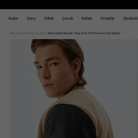
Kadın
Genç
Erkek
Çocuk
Bebek
Fırsatlar
Sürdürüle
k
Fırsatlar
Sürdürülebilirlik
Anasayfa
Erkek
Giyim
Mont
Kolej Ceket Bomber Yaka Slim Fit Fermuarlı Cep Detaylı
/
/
/
/