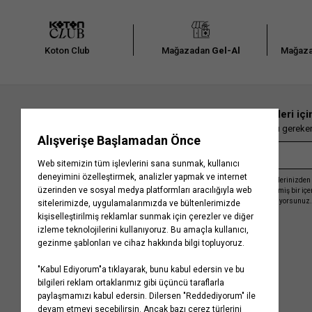
Koton Club
Mağazadan
Gel-Al
Mağaza
En güncel moda haberleri içi
Herkesten önce kaçırılmaması gereken 
Kayıt olmakla, Koton ile olan etkileşimlerinizden 
işleme almamız ve size kişiselleştirilmiş bir iç
Gizlilik Politikasını
kabul etmiş sayılıyorsunuz.
Kurumsal
Yardım
Hakkımızda
Sıkça Sorulan Sorular
Koton Blog
İptal & İade Prosedürü
Yaşama Saygı
İade Talebi Oluşturma Rehberi
Projelerimiz
Üyeliksiz Sipariş Takibi
Koton'da Kariyer
Site Haritası
Politikalarımız
Mağazalarımız