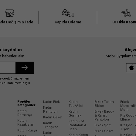
da Değişim & İade
Kapıda Ödeme
Bi Tıkla Kapı
n kaydolun
Alışv
haberleri alın.
Mobil uygulamamız
elde ettiğimiz verileri
erik sunabilmemiz için
Popüler
Kadın Etek
Kadın
Erkek Takım
Erkek
Kategoriler
Top/Atlet
Elbise
Mevsimli
Kadın
Mont
Koton
Pantolon
Kadın
Erkek Baggy
Romanya
Gömlek
& Rahat
Kız Çocu
Kadın Ceket
Pantolon
Elbise
Koton
Kadın Kot
Kadın
Kazakistan
Pantolon &
Erkek Şort
Kız Çocu
Trençkot
Jean
Tişört
Koton Rusya
Erkek Ceket
Kadın
Kadın Keten
Kız Çocu