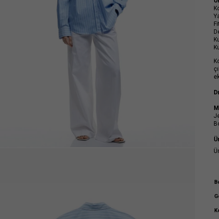
Ü
Ko
Y
Fi
D
K
K
K
ç
ek
D
M
J
B
Ü
Ü
B
G
K