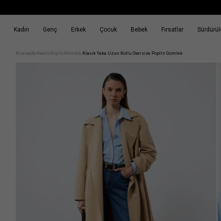
Kadın
Genç
Erkek
Çocuk
Bebek
Fırsatlar
Sürdürüle
k
Fırsatlar
Sürdürülebilirlik
Anasayfa
Kadın
Giyim
Gömlek
Klasik Yaka Uzun Kollu Oversize Poplin Gömlek
/
/
/
/