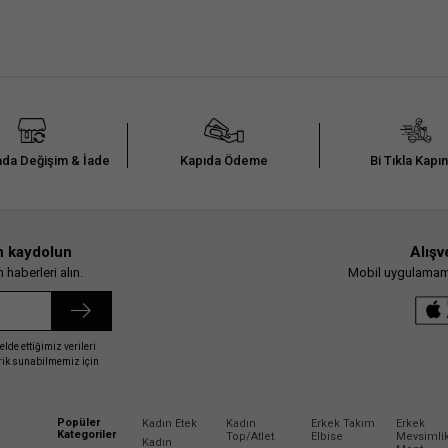
da Değişim & İade
Kapıda Ödeme
Bi Tıkla Kapı
n kaydolun
Alışv
haberleri alın.
Mobil uygulamamız
elde ettiğimiz verileri
erik sunabilmemiz için
Popüler
Kadın Etek
Kadın
Erkek Takım
Erkek
Kategoriler
Top/Atlet
Elbise
Mevsimli
Kadın