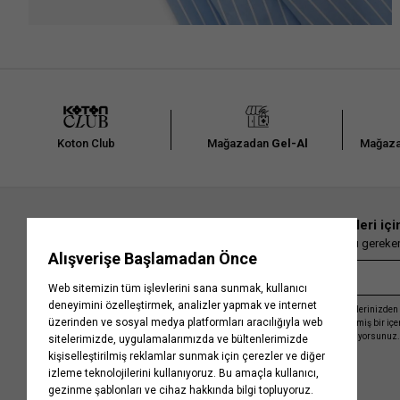
Koton Club
Mağazadan
Gel-Al
Mağaza
En güncel moda haberleri içi
Herkesten önce kaçırılmaması gereken 
Kayıt olmakla, Koton ile olan etkileşimlerinizden 
işleme almamız ve size kişiselleştirilmiş bir iç
Gizlilik Politikasını
kabul etmiş sayılıyorsunuz.
Kurumsal
Yardım
Hakkımızda
Sıkça Sorulan Sorular