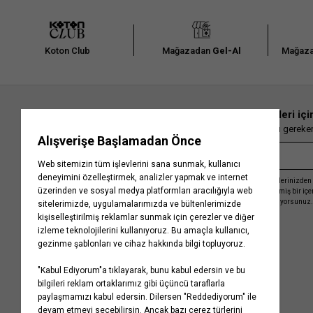
Koton Club
Mağazadan
Gel-Al
Mağaza
En güncel moda haberleri içi
Herkesten önce kaçırılmaması gereken 
Kayıt olmakla, Koton ile olan etkileşimlerinizden 
işleme almamız ve size kişiselleştirilmiş bir iç
Gizlilik Politikasını
kabul etmiş sayılıyorsunuz.
Kurumsal
Yardım
Hakkımızda
Sıkça Sorulan Sorular
Koton Blog
İptal & İade Prosedürü
Yaşama Saygı
İade Talebi Oluşturma Rehberi
Projelerimiz
Üyeliksiz Sipariş Takibi
Koton'da Kariyer
Site Haritası
Politikalarımız
Mağazalarımız