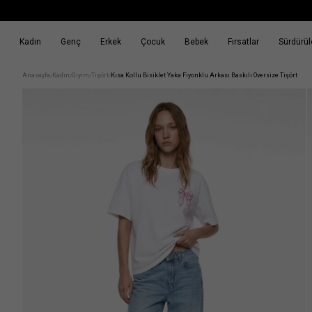
Kadın
Genç
Erkek
Çocuk
Bebek
Fırsatlar
Sürdürüle
k
Fırsatlar
Sürdürülebilirlik
Anasayfa
Kadın
Giyim
Tişört
Kısa Kollu Bisiklet Yaka Fiyonklu Arkası Baskılı Oversize Tişört
/
/
/
/