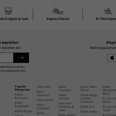
da Değişim & İade
Kapıda Ödeme
Bi Tıkla Kapı
n kaydolun
Alışv
haberleri alın.
Mobil uygulamamız
elde ettiğimiz verileri
erik sunabilmemiz için
Popüler
Kadın Etek
Kadın
Erkek Takım
Erkek
Kategoriler
Top/Atlet
Elbise
Mevsimli
Kadın
Mont
Koton
Pantolon
Kadın
Erkek Baggy
Romanya
Gömlek
& Rahat
Kız Çocu
Kadın Ceket
Pantolon
Elbise
Koton
Kadın Kot
Kadın
Kazakistan
Pantolon &
Erkek Şort
Kız Çocu
Trençkot
Jean
Tişört
Koton Rusya
Erkek Ceket
Kadın
Kadın Keten
Kız Çocu