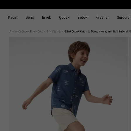
Kadın
Genç
Erkek
Çocuk
Bebek
Fırsatlar
Sürdürüle
k
Fırsatlar
Sürdürülebilirlik
Anasayfa
Çocuk
Erkek Çocuk (5-14 Yaş)
Şort
Erkek Çocuk Keten ve Pamuk Karışımlı Beli Bağcıklı B
/
/
/
/