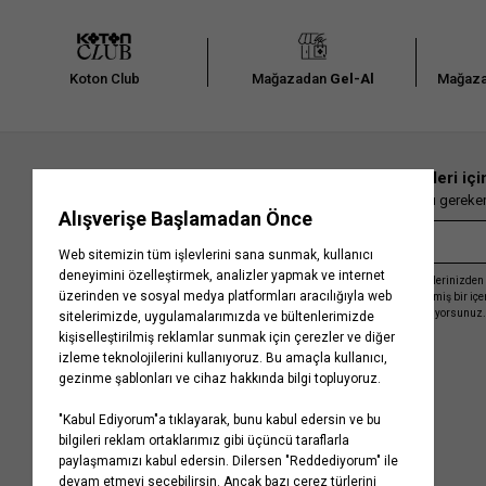
Koton Club
Mağazadan
Gel-Al
Mağaza
En güncel moda haberleri içi
Herkesten önce kaçırılmaması gereken 
Kayıt olmakla, Koton ile olan etkileşimlerinizden 
işleme almamız ve size kişiselleştirilmiş bir iç
Gizlilik Politikasını
kabul etmiş sayılıyorsunuz.
Kurumsal
Yardım
Hakkımızda
Sıkça Sorulan Sorular
Koton Blog
İptal & İade Prosedürü
Yaşama Saygı
İade Talebi Oluşturma Rehberi
Projelerimiz
Üyeliksiz Sipariş Takibi
Koton'da Kariyer
Site Haritası
Politikalarımız
Mağazalarımız