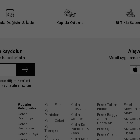
da Değişim & İade
Kapıda Ödeme
Bi Tıkla Kapı
n kaydolun
Alışv
haberleri alın.
Mobil uygulamamız
elde ettiğimiz verileri
erik sunabilmemiz için
Popüler
Kadın Etek
Kadın
Erkek Takım
Erkek
Kategoriler
Top/Atlet
Elbise
Mevsimli
Kadın
Mont
Koton
Pantolon
Kadın
Erkek Baggy
Romanya
Gömlek
& Rahat
Kız Çocu
Kadın Ceket
Pantolon
Elbise
Koton
Kadın Kot
Kadın
Kazakistan
Pantolon &
Erkek Şort
Kız Çocu
Trençkot
Jean
Tişört
Koton Rusya
Erkek Ceket
Kadın
Kadın Keten
Kız Çocu