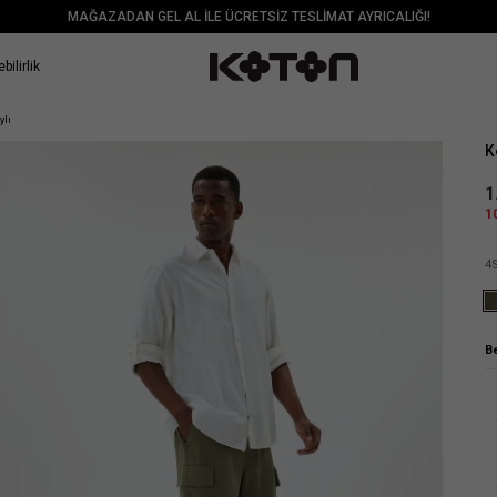
MAĞAZADAN GEL AL İLE ÜCRETSİZ TESLİMAT AYRICALIĞI!
bilirlik
Sat
ylı
K
1
1
4
B