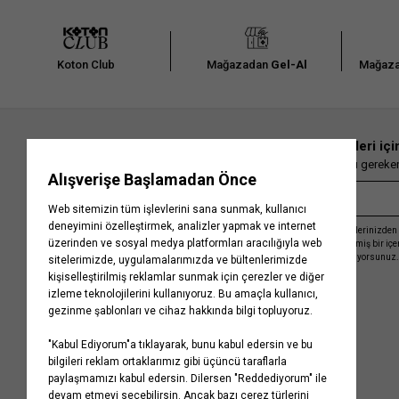
Koton Club
Mağazadan
Gel-Al
Mağaza
En güncel moda haberleri içi
Herkesten önce kaçırılmaması gereken 
Kayıt olmakla, Koton ile olan etkileşimlerinizden 
işleme almamız ve size kişiselleştirilmiş bir iç
Gizlilik Politikasını
kabul etmiş sayılıyorsunuz.
Kurumsal
Yardım
Hakkımızda
Sıkça Sorulan Sorular
Koton Blog
İptal & İade Prosedürü
Yaşama Saygı
İade Talebi Oluşturma Rehberi
Projelerimiz
Üyeliksiz Sipariş Takibi
Koton'da Kariyer
Site Haritası
Politikalarımız
Mağazalarımız