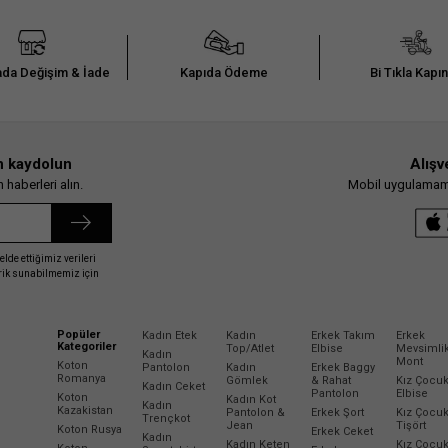
da Değişim & İade
Kapıda Ödeme
Bi Tıkla Kapı
n kaydolun
Alışv
haberleri alın.
Mobil uygulamamız
elde ettiğimiz verileri
erik sunabilmemiz için
Popüler
Kadın Etek
Kadın
Erkek Takım
Erkek
Kategoriler
Top/Atlet
Elbise
Mevsimli
Kadın
Mont
Koton
Pantolon
Kadın
Erkek Baggy
Romanya
Gömlek
& Rahat
Kız Çocu
Kadın Ceket
Pantolon
Elbise
Koton
Kadın Kot
Kadın
Kazakistan
Pantolon &
Erkek Şort
Kız Çocu
Trençkot
Jean
Tişört
Koton Rusya
Erkek Ceket
Kadın
Kadın Keten
Kız Çocu