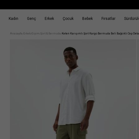
Kadın
Genç
Erkek
Çocuk
Bebek
Fırsatlar
Sürdürüle
k
Fırsatlar
Sürdürülebilirlik
Anasayfa
Erkek
Giyim
Şort & Bermuda
Keten Karışımlı Şort Kargo Bermuda Beli Bağcıklı Cep Deta
/
/
/
/