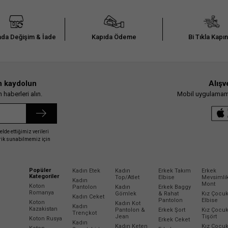
da Değişim & İade
Kapıda Ödeme
Bi Tıkla Kapı
n kaydolun
Alışv
haberleri alın.
Mobil uygulamamız
elde ettiğimiz verileri
erik sunabilmemiz için
Popüler
Kadın Etek
Kadın
Erkek Takım
Erkek
Kategoriler
Top/Atlet
Elbise
Mevsimli
Kadın
Mont
Koton
Pantolon
Kadın
Erkek Baggy
Romanya
Gömlek
& Rahat
Kız Çocu
Kadın Ceket
Pantolon
Elbise
Koton
Kadın Kot
Kadın
Kazakistan
Pantolon &
Erkek Şort
Kız Çocu
Trençkot
Jean
Tişört
Koton Rusya
Erkek Ceket
Kadın
Kadın Keten
Kız Çocu