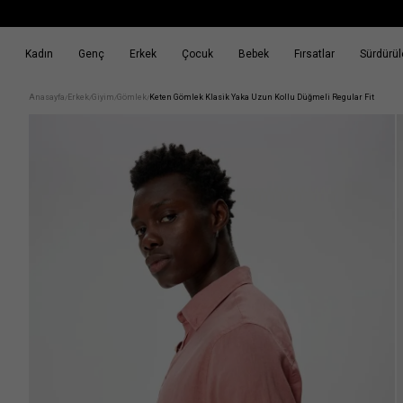
Kadın
Genç
Erkek
Çocuk
Bebek
Fırsatlar
Sürdürüle
k
Fırsatlar
Sürdürülebilirlik
Anasayfa
Erkek
Giyim
Gömlek
Keten Gömlek Klasik Yaka Uzun Kollu Düğmeli Regular Fit
/
/
/
/