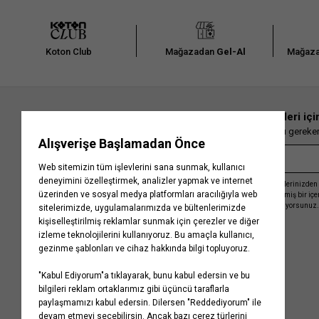
Koton Club
Mağazadan
Gel-Al
Mağaza
En güncel moda haberleri içi
Herkesten önce kaçırılmaması gereken 
Kayıt olmakla, Koton ile olan etkileşimlerinizden 
işleme almamız ve size kişiselleştirilmiş bir iç
Gizlilik Politikasını
kabul etmiş sayılıyorsunuz.
Kurumsal
Yardım
Hakkımızda
Sıkça Sorulan Sorular
Koton Blog
İptal & İade Prosedürü
Yaşama Saygı
İade Talebi Oluşturma Rehberi
Projelerimiz
Üyeliksiz Sipariş Takibi
Koton'da Kariyer
Site Haritası
Politikalarımız
Mağazalarımız