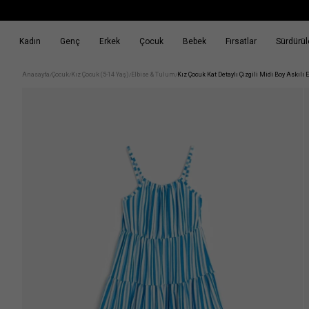
Kadın
Genç
Erkek
Çocuk
Bebek
Fırsatlar
Sürdürüle
k
Fırsatlar
Sürdürülebilirlik
Anasayfa
Çocuk
Kız Çocuk (5-14 Yaş)
Elbise & Tulum
Kız Çocuk Kat Detaylı Çizgili Midi Boy Askılı 
/
/
/
/