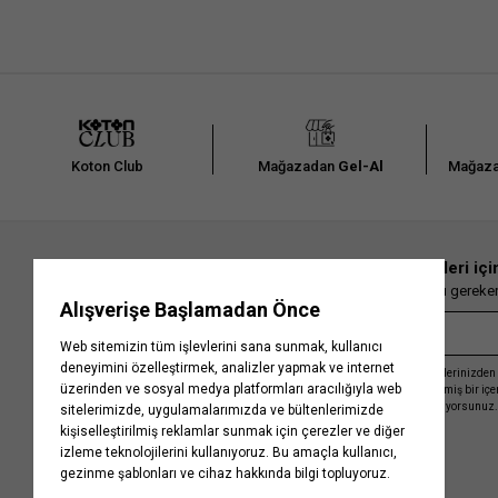
Koton Club
Mağazadan
Gel-Al
Mağaza
En güncel moda haberleri içi
Herkesten önce kaçırılmaması gereken 
Kayıt olmakla, Koton ile olan etkileşimlerinizden 
işleme almamız ve size kişiselleştirilmiş bir iç
Gizlilik Politikasını
kabul etmiş sayılıyorsunuz.
Kurumsal
Yardım
Hakkımızda
Sıkça Sorulan Sorular