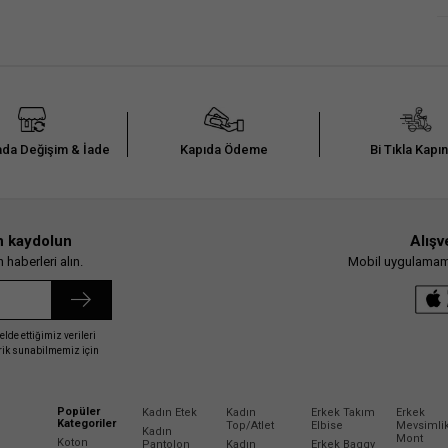
da Değişim & İade
Kapıda Ödeme
Bi Tıkla Kapı
n kaydolun
Alışv
haberleri alın.
Mobil uygulamamız
elde ettiğimiz verileri
erik sunabilmemiz için
Popüler
Kadın Etek
Kadın
Erkek Takım
Erkek
Kategoriler
Top/Atlet
Elbise
Mevsimli
Kadın
Mont
Koton
Pantolon
Kadın
Erkek Baggy