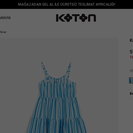
MAĞAZADAN GEL AL İLE ÜCRETSİZ TESLİMAT AYRICALIĞI!
bilirlik
Sat
Elbise
K
5
1
5
B