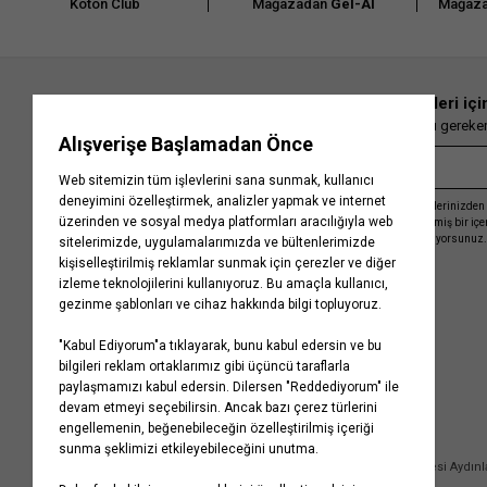
Koton Club
Mağazadan
Gel-Al
Mağaza
En güncel moda haberleri içi
Herkesten önce kaçırılmaması gereken 
Kayıt olmakla, Koton ile olan etkileşimlerinizden 
işleme almamız ve size kişiselleştirilmiş bir iç
Gizlilik Politikasını
kabul etmiş sayılıyorsunuz.
Kurumsal
Yardım
Hakkımızda
Sıkça Sorulan Sorular
Koton Blog
İptal & İade Prosedürü
Yaşama Saygı
İade Talebi Oluşturma Rehberi
Projelerimiz
Üyeliksiz Sipariş Takibi
Koton'da Kariyer
Site Haritası
Politikalarımız
Mağazalarımız
Bilgi Toplumu Hizmetleri
Kampanyalar
Yatırımcı İlişkileri
Kişisel Verilerin Korunması
Kurumsal Hediye Kartı
Müşteri Kişisel Verilerinin İşlenmesi Aydın
İletişim
Çerez Aydınlatma Metni