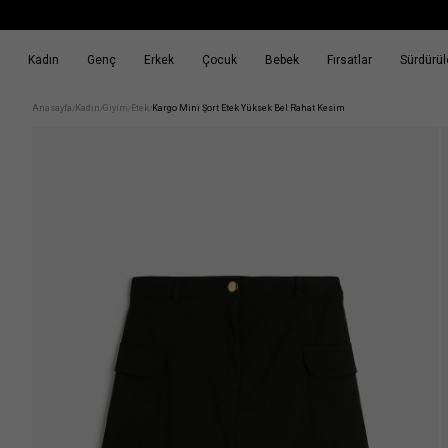
Kadın
Genç
Erkek
Çocuk
Bebek
Fırsatlar
Sürdürüle
k
Fırsatlar
Sürdürülebilirlik
Anasayfa
Kadın
Giyim
Etek
Kargo Mini Şort Etek Yüksek Bel Rahat Kesim
/
/
/
/