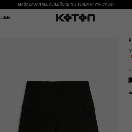
MAĞAZADAN GEL AL İLE ÜCRETSİZ TESLİMAT AYRICALIĞI!
bilirlik
Sat
K
7
1
4
B