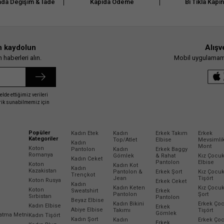
da Değişim & İade
Kapıda Ödeme
Bi Tıkla Kapı
n kaydolun
Alışv
haberleri alın.
Mobil uygulamamız
elde ettiğimiz verileri
erik sunabilmemiz için
Popüler
Kadın Etek
Kadın
Erkek Takım
Erkek
Kategoriler
Top/Atlet
Elbise
Mevsimli
Kadın
Mont
Koton
Pantolon
Kadın
Erkek Baggy
Romanya
Gömlek
& Rahat
Kız Çocu
Kadın Ceket
Pantolon
Elbise
Koton
Kadın Kot
Kadın
Kazakistan
Pantolon &
Erkek Şort
Kız Çocu
Trençkot
Jean
Tişört
Koton Rusya
Erkek Ceket
Kadın
Kadın Keten
Kız Çocu
Koton
Sweatshirt
Erkek
Pantolon
Şort
Sırbistan
Pantolon
Beyaz Elbise
Kadın Bikini
Erkek Ço
Kadın Elbise
Erkek
Abiye Elbise
Takımı
Tişört
Gömlek
latma Metni
Kadın Tişört
Kadın Şort
Kadın
Erkek Ço
Erkek