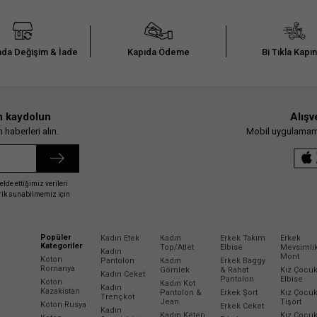
da Değişim & İade
Kapıda Ödeme
Bi Tıkla Kapı
n kaydolun
Alışv
haberleri alın.
Mobil uygulamamız
elde ettiğimiz verileri
erik sunabilmemiz için
Popüler
Kadın Etek
Kadın
Erkek Takım
Erkek
Kategoriler
Top/Atlet
Elbise
Mevsimli
Kadın
Mont
Koton
Pantolon
Kadın
Erkek Baggy
Romanya
Gömlek
& Rahat
Kız Çocu
Kadın Ceket
Pantolon
Elbise
Koton
Kadın Kot
Kadın
Kazakistan
Pantolon &
Erkek Şort
Kız Çocu
Trençkot
Jean
Tişört
Koton Rusya
Erkek Ceket
Kadın
Kadın Keten
Kız Çocu