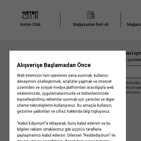
Koton Club
Mağazadan
Gel-Al
Mağaza
En güncel moda haberleri içi
Herkesten önce kaçırılmaması gereken 
Kayıt olmakla, Koton ile olan etkileşimlerinizden 
işleme almamız ve size kişiselleştirilmiş bir iç
Gizlilik Politikasını
kabul etmiş sayılıyorsunuz.
Kurumsal
Yardım
Hakkımızda
Sıkça Sorulan Sorular
Koton Blog
İptal & İade Prosedürü
Yaşama Saygı
İade Talebi Oluşturma Rehberi
Projelerimiz
Üyeliksiz Sipariş Takibi
Koton'da Kariyer
Site Haritası