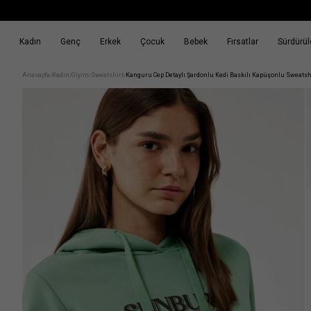
Kadın
Genç
Erkek
Çocuk
Bebek
Fırsatlar
Sürdürüle
k
Fırsatlar
Sürdürülebilirlik
Anasayfa
Kadın
Giyim
Sweatshirt
Kanguru Cep Detaylı Şardonlu Kedi Baskılı Kapüşonlu Sweatsh
/
/
/
/