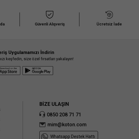
ürün bilgi alanlarında yer alan bu talimatlar ürünlerinizi kumaş ve tasarım modellerine
uygun olacak şekilde hazırlanıyor. Doğrudan güneş ışığından kaçınmanın yanı sıra
kalorifer ve ısıtıcı gibi araçlarla giysilerinizi temas ettirmeden kurutma işlemini
gerçekleştirmelisiniz. Hassas kumaş yapılı ürünlerde ise oda sıcaklığında askı
yöntemi ile kurutma işlemini tamamlayabilirsiniz.
nda
Güvenli Alışveriş
Ücretsiz İade
3.Ütüleme İşlemi:
Ütüleme işlemi, ürününüze uygulayacağınız doğru bakım sürecinin
son adımı olarak kabul edilebilir. Yıkama, bakım ve kurutma işleminin ardından ürünün
yapısına uyacak ütü ısı derecesi ile ütü işlemine başlayabilirsiniz. Ürünleri ters
çevirerek ütülemek, bakım talimatlarında yer alan ısı derecesini geçmemeniz, fermuarlı
ürünlerde bu bölgelere es geçerek ve ürünlerinizi hafif nemliyken ütülemeye başlamak
eriş Uygulamamızı İndirin
bu adımda size önereceğimiz birkaç küçük ipucu olacak. Yıkama ve kurutma işleminde
ı keşfedin, size özel fırsatları yakalayın!
olduğu gibi ütü işleminde de yüksek ısılı programlardan kaçınmak ürünün yapısında
oluşabilecek zararlara karşı koruyucu bir önlem olacaktır.
Kuru Temizleme İşlemi
: Kuru temizleme işlemi, makinede veya elde yıkamaya uygun
olmayan ürünler için tercih edebileceğiniz bakım yöntemlerinden biridir. Bu yöntem,
hassas kumaş yapısına sahip olan veya tasarımında el işçiliği bulunan ürünler için
uygun olacak özel bir bakım işlemidir. Genellikle abiye elbise, takım elbise ve dış giyim
ürünleri gibi elde ve makinede temizlenmesi sakıncalı olacak ürünler için tavsiye edilen
kuru temizleme işlemi simgesi, ürününüzün etiketinde yer alan bakım talimatları
bölümünde yer almaktadır.
BİZE ULAŞIN
k
0850 208 71 71
k
mim@koton.com
k
Whatsapp Destek Hattı