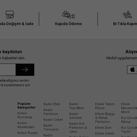
da Değişim & İade
Kapıda Ödeme
Bi Tıkla Kapı
n kaydolun
Alışv
haberleri alın.
Mobil uygulamamız
elde ettiğimiz verileri
erik sunabilmemiz için
Popüler
Kadın Etek
Kadın
Erkek Takım
Erkek
Kategoriler
Top/Atlet
Elbise
Mevsimli
Kadın
Mont
Koton
Pantolon
Kadın
Erkek Baggy
Romanya
Gömlek
& Rahat
Kız Çocu
Kadın Ceket
Pantolon
Elbise
Koton
Kadın Kot
Kadın
Kazakistan
Pantolon &
Erkek Şort
Kız Çocu
Trençkot
Jean
Tişört
Koton Rusya
Erkek Ceket
Kadın