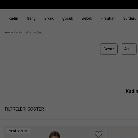
Kadın
Genç
Erkek
Çocuk
Bebek
Fırsatlar
Sürdürüle
k
Fırsatlar
Sürdürülebilirlik
Anasayfa
/
Kadın
/
Giyim
/
Bluz
Beyaz
Askılı
Kadın
FİLTRELERİ GÖSTER