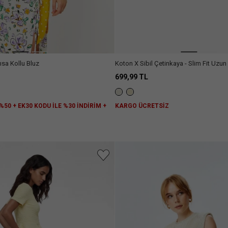
ısa Kollu Bluz
Koton X Sibil Çetinkaya - Slim Fit Uzu
Peluş Kazak
699,99 TL
%50 + EK30 KODU İLE %30 İNDİRİM +
KARGO ÜCRETSİZ
Z