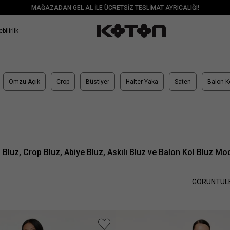
MAĞAZADAN GEL AL İLE ÜCRETSİZ TESLİMAT AYRICALIĞI!
bilirlik
Omzu Açık
Crop
Büstiyer
Halter Yaka
Saten
Balon K
 Bluz, Crop Bluz, Abiye Bluz, Askılı Bluz ve Balon Kol Bluz Mod
GÖRÜNTÜL