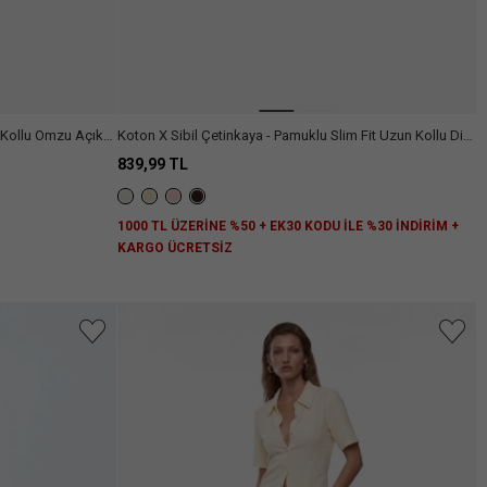
n Kollu Omzu Açık
Koton X Sibil Çetinkaya - Pamuklu Slim Fit Uzun Kollu Dik
Yaka Body
839,99 TL
1000 TL ÜZERİNE %50 + EK30 KODU İLE %30 İNDİRİM +
KARGO ÜCRETSİZ