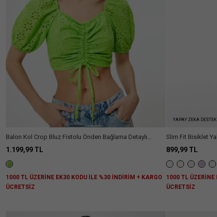
YAPAY ZEKA DESTEK
Balon Kol Crop Bluz Fistolu Önden Bağlama Detaylı
Slim Fit Bisiklet 
Büzgülü Astarlı
1.199,99 TL
899,99 TL
1000 TL ÜZERİNE EK30 KODU İLE %30 İNDİRİM + KARGO
1000 TL ÜZERİNE
ÜCRETSİZ
ÜCRETSİZ
Aradığını