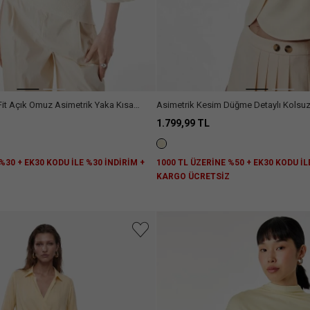
it Açık Omuz Asimetrik Yaka Kısa
Asimetrik Kesim Düğme Detaylı Kolsuz
1.799,99 TL
%30 + EK30 KODU İLE %30 İNDİRİM +
1000 TL ÜZERİNE %50 + EK30 KODU İL
Z
KARGO ÜCRETSİZ