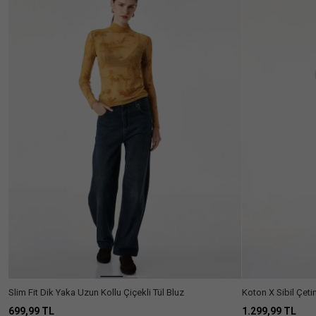
Seçili
SEÇİMİ
Filtreler
TEMİZLE
Renk
:
Sarı
Cinsiyet
Kadın
(26)
Kategori
Bluz
(25)
Fiyat
Aralığı
Gömlek
(1)
600₺
(11)
Beden
-
900₺
Renk
XS
S
M
L
900₺ -
(1)
Slim Fit Dik Yaka Uzun Kollu Çiçekli Tül Bluz
Koton X Sibil Çeti
1100₺
Yumuşak Dokulu U
699,99 TL
1.299,99 TL