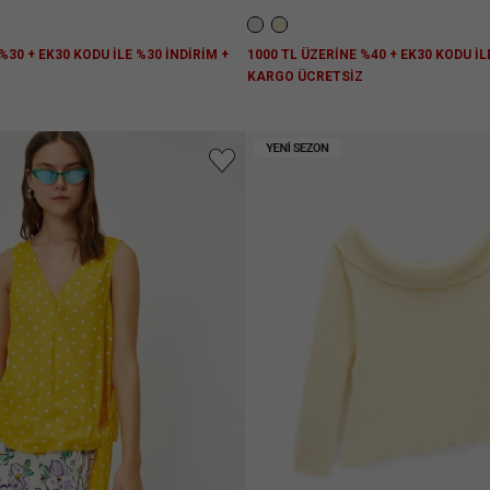
%30 + EK30 KODU İLE %30 İNDİRİM +
1000 TL ÜZERİNE %40 + EK30 KODU İL
Z
KARGO ÜCRETSİZ