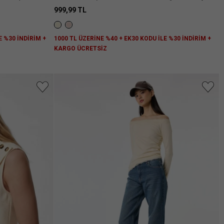
Kısa Kollu Peplum Bluz
999,99 TL
E %30 İNDİRİM +
1000 TL ÜZERİNE %40 + EK30 KODU İLE %30 İNDİRİM +
KARGO ÜCRETSİZ