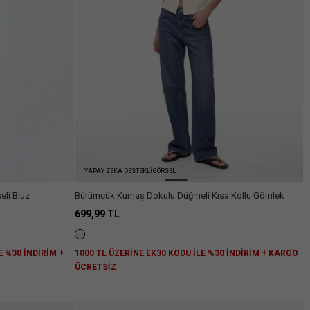
YAPAY ZEKA DESTEKLİ GÖRSEL
eli Bluz
Bürümcük Kumaş Dokulu Düğmeli Kısa Kollu Gömlek
699,99 TL
E %30 İNDİRİM +
1000 TL ÜZERİNE EK30 KODU İLE %30 İNDİRİM + KARGO
ÜCRETSİZ
niz.