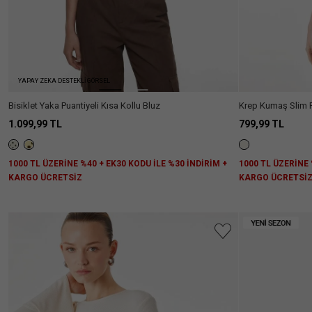
YAPAY ZEKA DESTEKLİ GÖRSEL
Bisiklet Yaka Puantiyeli Kısa Kollu Bluz
Krep Kumaş Slim F
Kollu Bluz
1.099,99 TL
799,99 TL
1000 TL ÜZERİNE %40 + EK30 KODU İLE %30 İNDİRİM +
1000 TL ÜZERİNE 
KARGO ÜCRETSİZ
KARGO ÜCRETSİ