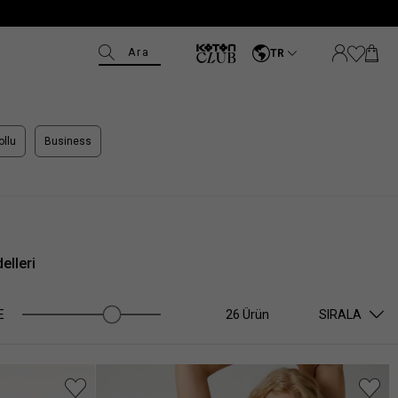
Ara
TR
ollu
Business
elleri
E
26 Ürün
SIRALA