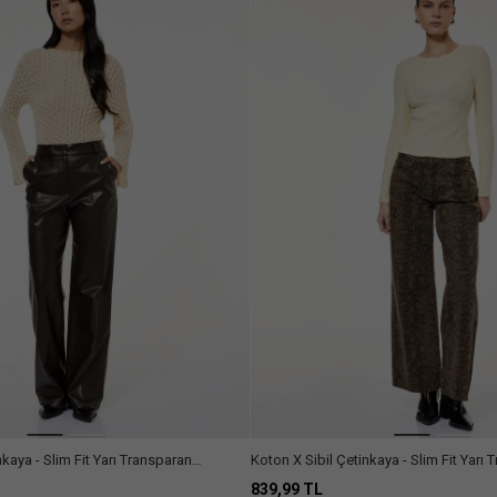
nkaya - Slim Fit Yarı Transparan
Koton X Sibil Çetinkaya - Slim Fit Yarı
zun Kollu Dantel Bluz
Kollu Bisiklet Yaka Bluz
839,99 TL