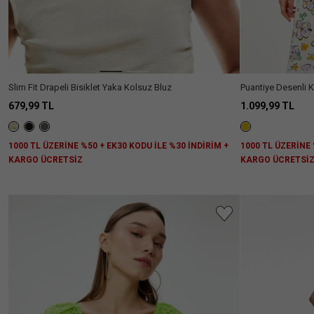
Kolsuz
(5)
Boyu
Fazla
Göster
Bağlamalı
(2)
Bol
(2)
Omuzu
(1)
Yaka
Kalıp
Açık
Kısa
(8)
Bisiklet
Kol
(7)
Oversize
(1)
Yaka
Kolsuz
(6)
Regular
(6)
Dik
(5)
Uzun
(11)
Puantiye Desenli K
Slim Fit Drapeli Bisiklet Yaka Kolsuz Bluz
Relax
(1)
Yaka
Kol
1.099,99 TL
679,99 TL
Slim
(15)
Gömlek
(1)
Fit
Yaka
Daha
1000 TL ÜZERİNE 
1000 TL ÜZERİNE %50 + EK30 KODU İLE %30 İNDİRİM +
Fazla
Göster
KARGO ÜCRETSİ
KARGO ÜCRETSİZ