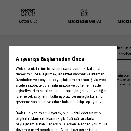
Koton Club
Mağazadan
Gel-Al
Mağaza
En güncel moda haberleri içi
Herkesten önce kaçırılmaması gereken 
Kayıt olmakla, Koton ile olan etkileşimlerinizden 
işleme almamız ve size kişiselleştirilmiş bir iç
Gizlilik Politikasını
kabul etmiş sayılıyorsunuz.
Kurumsal
Yardım
Hakkımızda
Sıkça Sorulan Sorular
Koton Blog
İptal & İade Prosedürü
Yaşama Saygı
İade Talebi Oluşturma Rehberi
Projelerimiz
Üyeliksiz Sipariş Takibi
Koton'da Kariyer
Site Haritası
Politikalarımız
Mağazalarımız