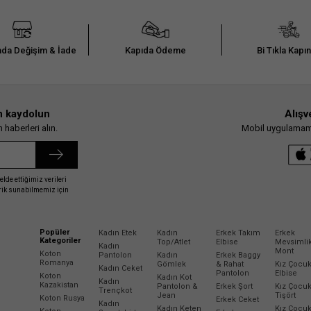
da Değişim & İade
Kapıda Ödeme
Bi Tıkla Kapı
n kaydolun
Alışv
haberleri alın.
Mobil uygulamamız
elde ettiğimiz verileri
erik sunabilmemiz için
Popüler
Kadın Etek
Kadın
Erkek Takım
Erkek
Kategoriler
Top/Atlet
Elbise
Mevsimli
Kadın
Mont
Koton
Pantolon
Kadın
Erkek Baggy
Romanya
Gömlek
& Rahat
Kız Çocu
Kadın Ceket
Pantolon
Elbise
Koton
Kadın Kot
Kadın
Kazakistan
Pantolon &
Erkek Şort
Kız Çocu
Trençkot
Jean
Tişört
Koton Rusya
Erkek Ceket
Kadın
Kadın Keten
Kız Çocu