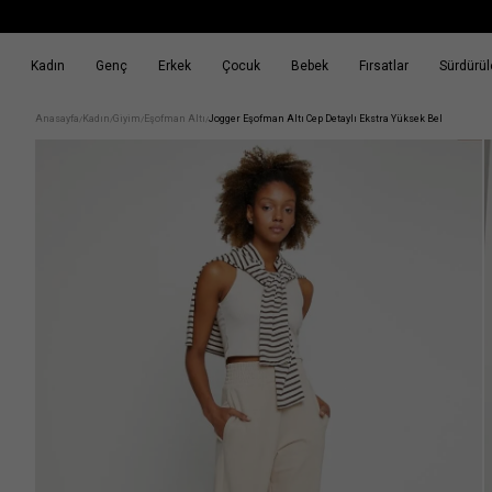
Kadın
Genç
Erkek
Çocuk
Bebek
Fırsatlar
Sürdürüle
k
Fırsatlar
Sürdürülebilirlik
Anasayfa
Kadın
Giyim
Eşofman Altı
Jogger Eşofman Altı Cep Detaylı Ekstra Yüksek Bel
/
/
/
/