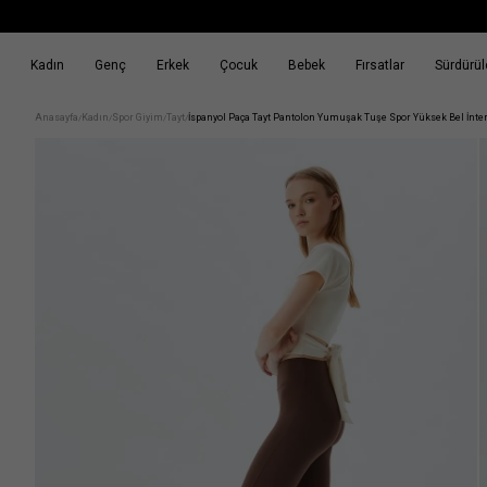
Kadın
Genç
Erkek
Çocuk
Bebek
Fırsatlar
Sürdürüle
k
Fırsatlar
Sürdürülebilirlik
Anasayfa
Kadın
Spor Giyim
Tayt
İspanyol Paça Tayt Pantolon Yumuşak Tuşe Spor Yüksek Bel İnte
/
/
/
/