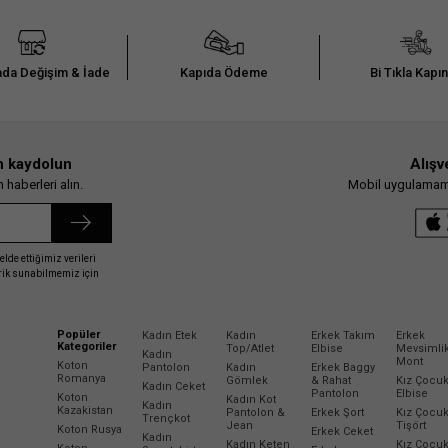
da Değişim & İade
Kapıda Ödeme
Bi Tıkla Kapı
n kaydolun
Alışv
haberleri alın.
Mobil uygulamamız
elde ettiğimiz verileri
erik sunabilmemiz için
Popüler
Kadın Etek
Kadın
Erkek Takım
Erkek
Kategoriler
Top/Atlet
Elbise
Mevsimli
Kadın
Mont
Koton
Pantolon
Kadın
Erkek Baggy
Romanya
Gömlek
& Rahat
Kız Çocu
Kadın Ceket
Pantolon
Elbise
Koton
Kadın Kot
Kadın
Kazakistan
Pantolon &
Erkek Şort
Kız Çocu
Trençkot
Jean
Tişört
Koton Rusya
Erkek Ceket
Kadın
Kadın Keten
Kız Çocu