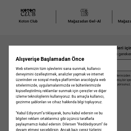
Koton Club
Mağazadan
Gel-Al
Mağaza
En güncel moda haberleri içi
Herkesten önce kaçırılmaması gereken 
Kayıt olmakla, Koton ile olan etkileşimlerinizden 
işleme almamız ve size kişiselleştirilmiş bir iç
Gizlilik Politikasını
kabul etmiş sayılıyorsunuz.
Kurumsal
Yardım
Hakkımızda
Sıkça Sorulan Sorular
Koton Blog
İptal & İade Prosedürü
Yaşama Saygı
İade Talebi Oluşturma Rehberi
Projelerimiz
Üyeliksiz Sipariş Takibi
Koton'da Kariyer
Site Haritası
Politikalarımız
Mağazalarımız