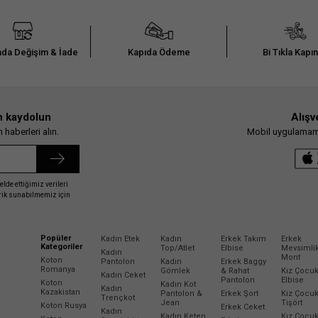
da Değişim & İade
Kapıda Ödeme
Bi Tıkla Kapı
n kaydolun
Alışv
haberleri alın.
Mobil uygulamamız
elde ettiğimiz verileri
erik sunabilmemiz için
Popüler
Kadın Etek
Kadın
Erkek Takım
Erkek
Kategoriler
Top/Atlet
Elbise
Mevsimli
Kadın
Mont
Koton
Pantolon
Kadın
Erkek Baggy
Romanya
Gömlek
& Rahat
Kız Çocu
Kadın Ceket
Pantolon
Elbise
Koton
Kadın Kot
Kadın
Kazakistan
Pantolon &
Erkek Şort
Kız Çocu
Trençkot
Jean
Tişört
Koton Rusya
Erkek Ceket
Kadın
Kadın Keten
Kız Çocu