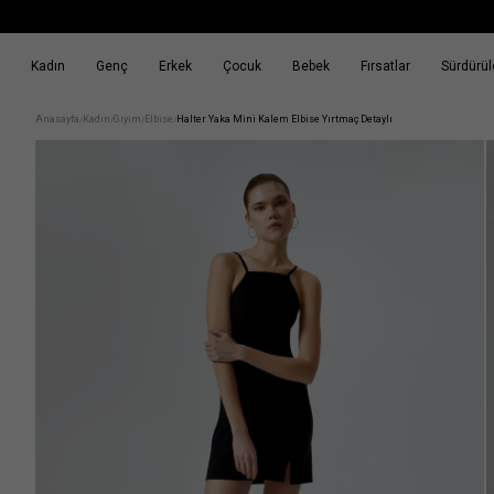
Kadın
Genç
Erkek
Çocuk
Bebek
Fırsatlar
Sürdürüle
k
Fırsatlar
Sürdürülebilirlik
Anasayfa
Kadın
Giyim
Elbise
Halter Yaka Mini Kalem Elbise Yırtmaç Detaylı
/
/
/
/