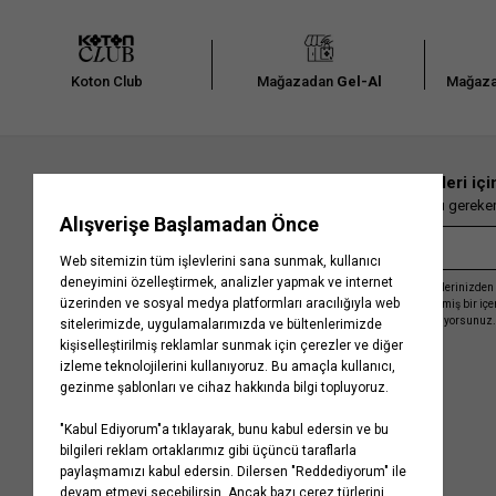
Koton Club
Mağazadan
Gel-Al
Mağaza
En güncel moda haberleri içi
Herkesten önce kaçırılmaması gereken 
Kayıt olmakla, Koton ile olan etkileşimlerinizden 
işleme almamız ve size kişiselleştirilmiş bir iç
Gizlilik Politikasını
kabul etmiş sayılıyorsunuz.
Kurumsal
Yardım
Hakkımızda
Sıkça Sorulan Sorular
Koton Blog
İptal & İade Prosedürü
Yaşama Saygı
İade Talebi Oluşturma Rehberi
Projelerimiz
Üyeliksiz Sipariş Takibi
Koton'da Kariyer
Site Haritası
Politikalarımız
Mağazalarımız