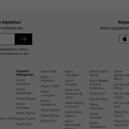
n kaydolun
Alışv
haberleri alın.
Mobil uygulamamız
elde ettiğimiz verileri
erik sunabilmemiz için
Popüler
Kadın Etek
Kadın
Erkek Takım
Erkek
Kategoriler
Top/Atlet
Elbise
Mevsimli
Kadın
Mont
Koton
Pantolon
Kadın
Erkek Baggy
Romanya
Gömlek
& Rahat
Kız Çocu
Kadın Ceket
Pantolon
Elbise
Koton
Kadın Kot
Kadın
Kazakistan
Pantolon &
Erkek Şort
Kız Çocu
Trençkot
Jean
Tişört
Koton Rusya
Erkek Ceket
Kadın
Kadın Keten
Kız Çocu
Koton
Sweatshirt
Erkek
Pantolon
Şort
Sırbistan
Pantolon
Beyaz Elbise
Kadın Bikini
Erkek Ço
Kadın Elbise
Erkek
Abiye Elbise
Takımı
Tişört
Gömlek
latma Metni
Kadın Tişört
Kadın Şort
Kadın
Erkek Ço
Erkek
Kadın Bluz
Mevsimlik
Pantolon
Sweatshirt
Mont