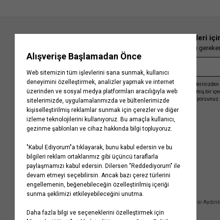
En güncel moda haberleri içi
Herkesten önce kaçırılmaması gereken 
Kayıt olmakla, Koton ile olan etkileşimlerinizden 
işleme almamız ve size kişiselleştirilmiş bir iç
Gizlilik Politikasını
kabul etmiş sayılıyorsunuz.
Kurumsal
Yardım
Hakkımızda
Sıkça Sorulan Sorular
Koton Blog
İptal & İade Prosedürü
Yaşama Saygı
İade Talebi Oluşturma Rehberi
Projelerimiz
Üyeliksiz Sipariş Takibi
Koton'da Kariyer
Site Haritası
Politikalarımız
Mağazalarımız
Bilgi Toplumu Hizmetleri
Kampanyalar
Yatırımcı İlişkileri
Kişisel Verilerin Korunması
Kurumsal Hediye Kartı
Müşteri Kişisel Verilerinin İşlenmesi Aydın
İletişim
Çerez Aydınlatma Metni
İletişim Aydınlatma Metni