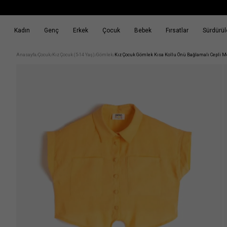
Kadın
Genç
Erkek
Çocuk
Bebek
Fırsatlar
Sürdürüle
k
Fırsatlar
Sürdürülebilirlik
Anasayfa
Çocuk
Kız Çocuk (5-14 Yaş)
Gömlek
Kız Çocuk Gömlek Kısa Kollu Önü Bağlamalı Cepli M
/
/
/
/