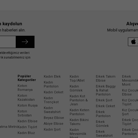
n kaydolun
Alışv
haberleri alın.
Mobil uygulamamız
elde ettiğimiz verileri
erik sunabilmemiz için
Popüler
Kadın Etek
Kadın
Erkek Takım
Erkek
Kategoriler
Top/Atlet
Elbise
Mevsimli
Kadın
Mont
Koton
Pantolon
Kadın
Erkek Baggy
Romanya
Gömlek
& Rahat
Kız Çocu
Kadın Ceket
Pantolon
Elbise
Koton
Kadın Kot
Kadın
Kazakistan
Pantolon &
Erkek Şort
Kız Çocu
Trençkot
Jean
Tişört
Koton Rusya
Erkek Ceket
Kadın
Kadın Keten
Kız Çocu
Koton
Sweatshirt
Erkek
Pantolon
Şort
Sırbistan
Pantolon
Beyaz Elbise
Kadın Bikini
Erkek Ço
Kadın Elbise
Erkek
Abiye Elbise
Takımı
Tişört
Gömlek
latma Metni
Kadın Tişört
Kadın Şort
Kadın
Erkek Ço
Erkek
Kadın Bluz
Mevsimlik
Pantolon
Sweatshirt
Mont