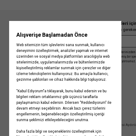
En güncel moda haberleri içi
Herkesten önce kaçırılmaması gereken 
Kayıt olmakla, Koton ile olan etkileşimlerinizden 
işleme almamız ve size kişiselleştirilmiş bir iç
Gizlilik Politikasını
kabul etmiş sayılıyorsunuz.
Kurumsal
Yardım
Hakkımızda
Sıkça Sorulan Sorular
Koton Blog
İptal & İade Prosedürü
Yaşama Saygı
İade Talebi Oluşturma Rehberi
Projelerimiz
Üyeliksiz Sipariş Takibi
Koton'da Kariyer
Site Haritası
Politikalarımız
Mağazalarımız
Bilgi Toplumu Hizmetleri
Kampanyalar
Yatırımcı İlişkileri
Kişisel Verilerin Korunması
Kurumsal Hediye Kartı
Müşteri Kişisel Verilerinin İşlenmesi Aydın
İletişim
Çerez Aydınlatma Metni
İletişim Aydınlatma Metni