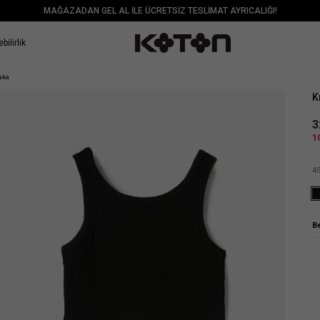
MAĞAZADAN GEL AL İLE ÜCRETSİZ TESLİMAT AYRICALIĞI!
bilirlik
Sat
Yaka
K
3
1
4
B