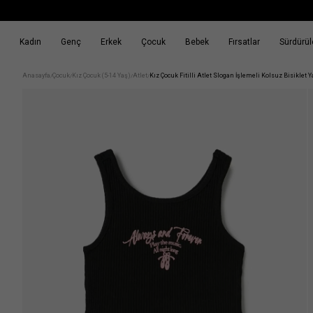
Kadın
Genç
Erkek
Çocuk
Bebek
Fırsatlar
Sürdürüle
k
Fırsatlar
Sürdürülebilirlik
Anasayfa
Çocuk
Kız Çocuk (5-14 Yaş)
Atlet
Kız Çocuk Fitilli Atlet Slogan İşlemeli Kolsuz Bisiklet 
/
/
/
/