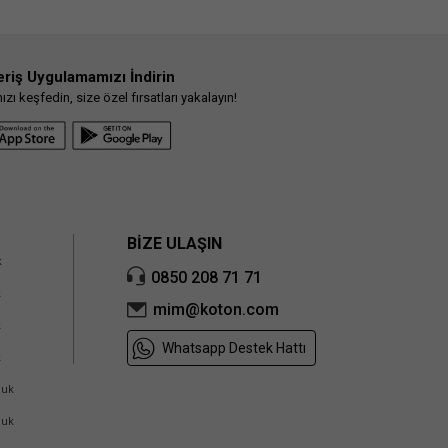
eriş Uygulamamızı İndirin
ı keşfedin, size özel fırsatları yakalayın!
BİZE ULAŞIN
k
0850 208 71 71
k
mim@koton.com
k
Whatsapp Destek Hattı
k
cuk
cuk