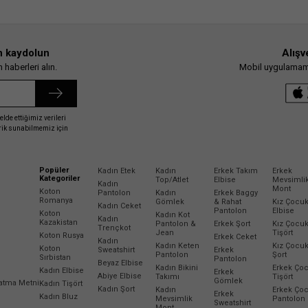
n kaydolun
Alışv
haberleri alın.
Mobil uygulamamız
elde ettiğimiz verileri
erik sunabilmemiz için
Popüler
Kadın Etek
Kadın
Erkek Takım
Erkek
Kategoriler
Top/Atlet
Elbise
Mevsimli
Kadın
Mont
Koton
Pantolon
Kadın
Erkek Baggy
Romanya
Gömlek
& Rahat
Kız Çocu
Kadın Ceket
Pantolon
Elbise
Koton
Kadın Kot
Kadın
Kazakistan
Pantolon &
Erkek Şort
Kız Çocu
Trençkot
Jean
Tişört
Koton Rusya
Erkek Ceket
Kadın
Kadın Keten
Kız Çocu
Koton
Sweatshirt
Erkek
Pantolon
Şort
Sırbistan
Pantolon
Beyaz Elbise
Kadın Bikini
Erkek Ço
Kadın Elbise
Erkek
Abiye Elbise
Takımı
Tişört
Gömlek
latma Metni
Kadın Tişört
Kadın Şort
Kadın
Erkek Ço
Erkek
Kadın Bluz
Mevsimlik
Pantolon
Sweatshirt
Mont