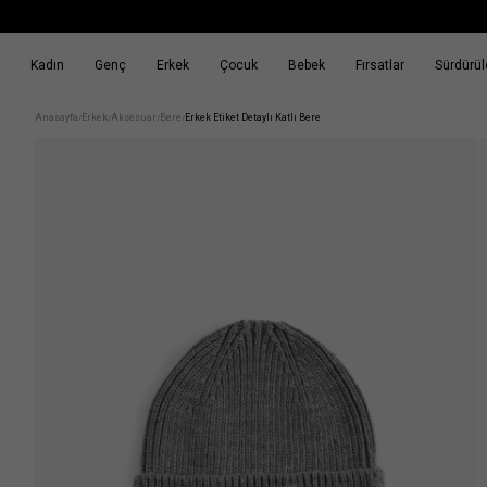
Kadın
Genç
Erkek
Çocuk
Bebek
Fırsatlar
Sürdürüle
k
Fırsatlar
Sürdürülebilirlik
Anasayfa
Erkek
Aksesuar
Bere
Erkek Etiket Detaylı Katlı Bere
/
/
/
/