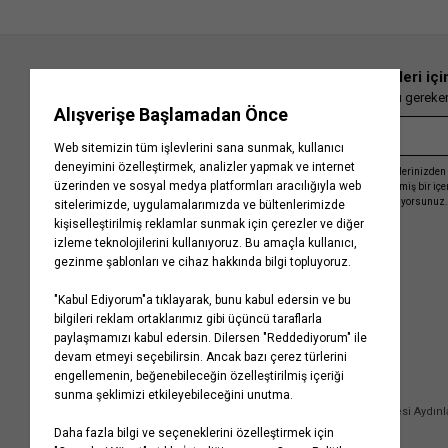
En güncel moda haberleri içi
Herkesten önce kaçırılmaması gereken 
Kayıt olmakla, Koton ile olan etkileşimlerinizden 
işleme almamız ve size kişiselleştirilmiş bir iç
Gizlilik Politikasını
kabul etmiş sayılıyorsunuz.
Kurumsal
Yardım
Hakkımızda
Sıkça Sorulan Sorular
Koton Blog
İptal & İade Prosedürü
Yaşama Saygı
İade Talebi Oluşturma Rehberi
Projelerimiz
Üyeliksiz Sipariş Takibi
Koton'da Kariyer
Site Haritası
Politikalarımız
Mağazalarımız
Bilgi Toplumu Hizmetleri
Kampanyalar
Yatırımcı İlişkileri
Kişisel Verilerin Korunması
Kurumsal Hediye Kartı
Müşteri Kişisel Verilerinin İşlenmesi Aydın
İletişim
Çerez Aydınlatma Metni
İletişim Aydınlatma Metni